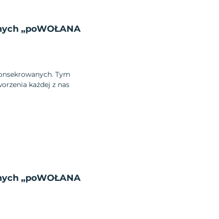
wanych „poWOŁANA
 konsekrowanych. Tym
rzenia każdej z nas
wanych „poWOŁANA