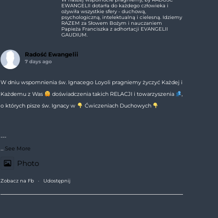
EWANGELII dotarła do każdego człowieka i
ożywiła wszystkie sfery - duchową,
psychologiczną, intelektualną i cielesną. Idziemy
RAZEM za Słowem Bożym i nauczaniem
Papieża Franciszka z adhortacji EVANGELII
GAUDIUM.
Radość Ewangelii
7 days ago
W dniu wspomnienia św. Ignacego Loyoli pragniemy życzyć Każdej i
Każdemu z Was
doświadczenia takich RELACJI i towarzyszenia
,
o których pisze św. Ignacy w
Ćwiczeniach Duchowych
---
...
See More
Photo
Zobacz na Fb
·
Udostępnij