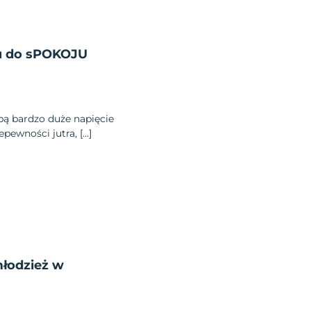
u do sPOKOJU
bą bardzo duże napięcie
epewności jutra, […]
młodzież w