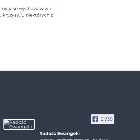
ujemy jako wychowawcy i
 kryzysy. U niektórych z
2,938
Radość Ewangelii
W naszej wspólnocie pragniemy, by RADOŚĆ