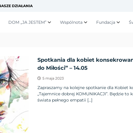
ASZE DZIAŁANIA
DOM „JA JESTEM”
Wspólnota
Fundacja
Ś
Spotkania dla kobiet konsekro
do Miłości” – 14.05
5 maja 2023
Zapraszamy na kolejne spotkanie dla Kobiet 
„Tajemnice dobrej KOMUNIKACJI”. Będzie to k
świata pełnego empatii […]