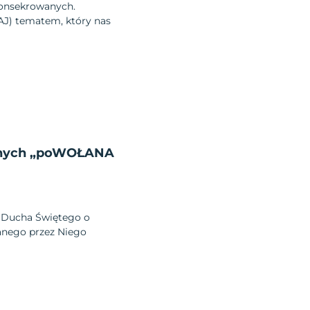
konsekrowanych.
AJ) tematem, który nas
wanych „poWOŁANA
 Ducha Świętego o
anego przez Niego