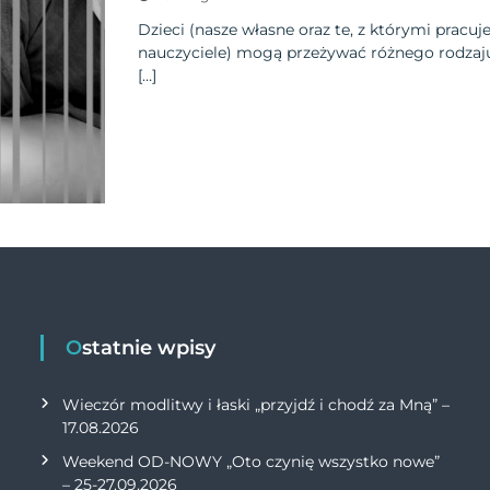
Dzieci (nasze własne oraz te, z którymi prac
nauczyciele) mogą przeżywać różnego rodzaju
[…]
Ostatnie wpisy
Wieczór modlitwy i łaski „przyjdź i chodź za Mną” –
17.08.2026
Weekend OD-NOWY „Oto czynię wszystko nowe”
– 25-27.09.2026