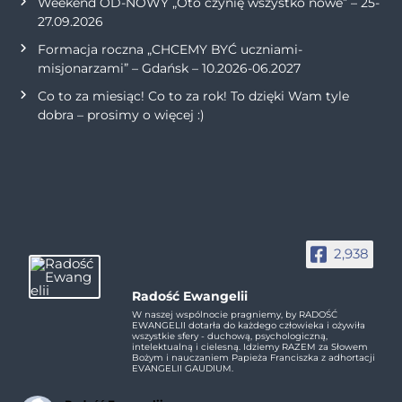
Weekend OD-NOWY „Oto czynię wszystko nowe” – 25-
27.09.2026
Formacja roczna „CHCEMY BYĆ uczniami-
misjonarzami” – Gdańsk – 10.2026-06.2027
Co to za miesiąc! Co to za rok! To dzięki Wam tyle
dobra – prosimy o więcej :)
2,938
Radość Ewangelii
W naszej wspólnocie pragniemy, by RADOŚĆ
EWANGELII dotarła do każdego człowieka i ożywiła
wszystkie sfery - duchową, psychologiczną,
intelektualną i cielesną. Idziemy RAZEM za Słowem
Bożym i nauczaniem Papieża Franciszka z adhortacji
EVANGELII GAUDIUM.