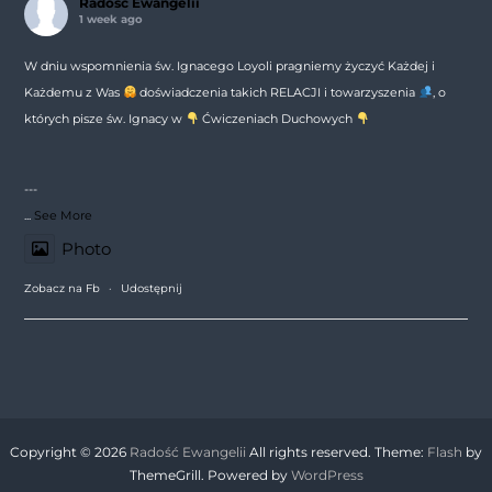
Radość Ewangelii
1 week ago
W dniu wspomnienia św. Ignacego Loyoli pragniemy życzyć Każdej i
Każdemu z Was
doświadczenia takich RELACJI i towarzyszenia
, o
których pisze św. Ignacy w
Ćwiczeniach Duchowych
---
...
See More
Photo
Zobacz na Fb
·
Udostępnij
Copyright © 2026
Radość Ewangelii
All rights reserved. Theme:
Flash
by
ThemeGrill. Powered by
WordPress