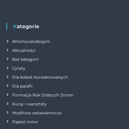
w
k
i
g
Kategorie
a
#PomorzeUbogim
Aktualności
c
Bez kategorii
j
Cytaty
Dla kobiet konsekrowanych
a
Dla parafii
w
Formacje Rok Dobrych Zmian
p
Kursy i warsztaty
Modlitwa wstawiennicza
i
Papież mówi