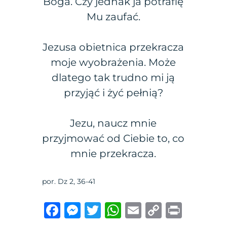
Boga. Czy jednak ja potrafię
Mu zaufać.
Jezusa obietnica przekracza
moje wyobrażenia. Może
dlatego tak trudno mi ją
przyjąć i żyć pełnią?
Jezu, naucz mnie
przyjmować od Ciebie to, co
mnie przekracza.
por. Dz 2, 36-41
F
M
T
W
E
C
P
a
e
w
h
m
o
ri