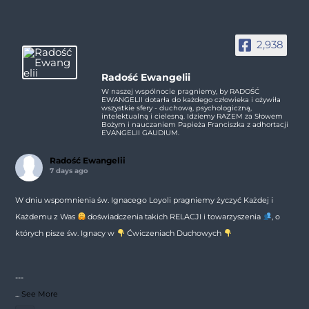
2,938
Radość Ewangelii
W naszej wspólnocie pragniemy, by RADOŚĆ
EWANGELII dotarła do każdego człowieka i ożywiła
wszystkie sfery - duchową, psychologiczną,
intelektualną i cielesną. Idziemy RAZEM za Słowem
Bożym i nauczaniem Papieża Franciszka z adhortacji
EVANGELII GAUDIUM.
Radość Ewangelii
7 days ago
W dniu wspomnienia św. Ignacego Loyoli pragniemy życzyć Każdej i
Każdemu z Was
doświadczenia takich RELACJI i towarzyszenia
, o
których pisze św. Ignacy w
Ćwiczeniach Duchowych
---
...
See More