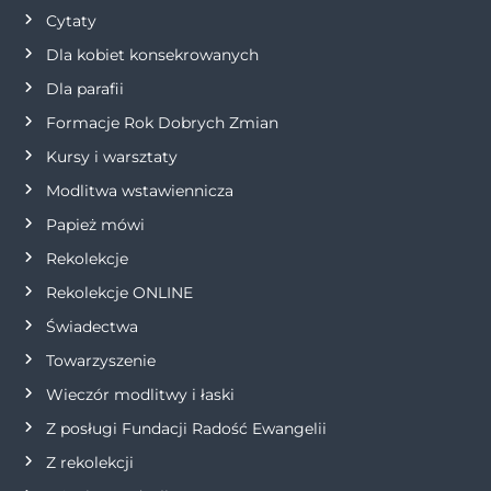
a
Cytaty
w
Dla kobiet konsekrowanych
Dla parafii
p
Formacje Rok Dobrych Zmian
i
Kursy i warsztaty
Modlitwa wstawiennicza
s
Papież mówi
u
Rekolekcje
Rekolekcje ONLINE
Świadectwa
Towarzyszenie
Wieczór modlitwy i łaski
Z posługi Fundacji Radość Ewangelii
Z rekolekcji