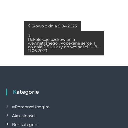
c
ss
it
at
ai
p
n
e
e
te
s
l
y
t
b
n
r
A
Li
N
Słowo z dnia 9.04.2023
o
g
p
n
a
Rekolekcje uzdrowienia
o
er
p
k
wewnętrznego „Popękane serce. I
co dalej? 5 kluczy do wolności.” – 8-
w
11.06.2023
k
i
g
a
Kategorie
c
#PomorzeUbogim
j
Aktualności
Bez kategorii