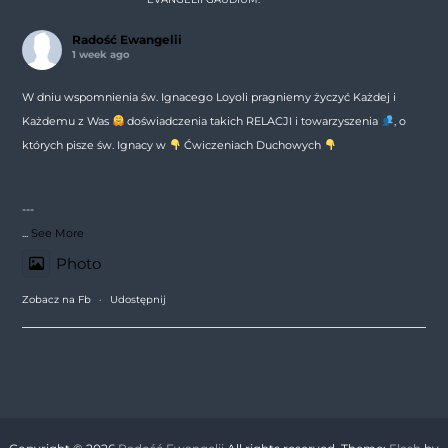
Radość Ewangelii
1 week ago
W dniu wspomnienia św. Ignacego Loyoli pragniemy życzyć Każdej i
Każdemu z Was
doświadczenia takich RELACJI i towarzyszenia
, o
których pisze św. Ignacy w
Ćwiczeniach Duchowych
---
...
See More
Photo
Zobacz na Fb
·
Udostępnij