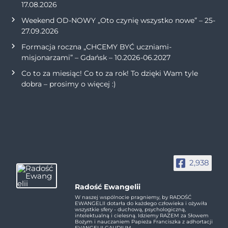
17.08.2026
Weekend OD-NOWY „Oto czynię wszystko nowe” – 25-
27.09.2026
Formacja roczna „CHCEMY BYĆ uczniami-
misjonarzami” – Gdańsk – 10.2026-06.2027
Co to za miesiąc! Co to za rok! To dzięki Wam tyle
dobra – prosimy o więcej :)
2,938
Radość Ewangelii
W naszej wspólnocie pragniemy, by RADOŚĆ
EWANGELII dotarła do każdego człowieka i ożywiła
wszystkie sfery - duchową, psychologiczną,
intelektualną i cielesną. Idziemy RAZEM za Słowem
Bożym i nauczaniem Papieża Franciszka z adhortacji
EVANGELII GAUDIUM.