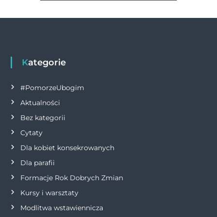
w
k
i
g
Kategorie
a
c
#PomorzeUbogim
Aktualności
j
Bez kategorii
a
Cytaty
Dla kobiet konsekrowanych
w
Dla parafii
p
Formacje Rok Dobrych Zmian
Kursy i warsztaty
i
Modlitwa wstawiennicza