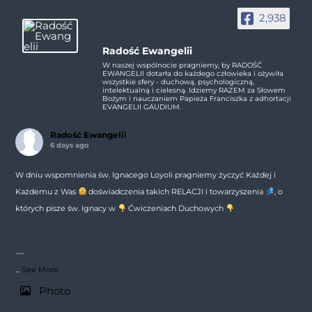
2,938
Radość Ewangelii
W naszej wspólnocie pragniemy, by RADOŚĆ
EWANGELII dotarła do każdego człowieka i ożywiła
wszystkie sfery - duchową, psychologiczną,
intelektualną i cielesną. Idziemy RAZEM za Słowem
Bożym i nauczaniem Papieża Franciszka z adhortacji
EVANGELII GAUDIUM.
Radość Ewangelii
6 days ago
W dniu wspomnienia św. Ignacego Loyoli pragniemy życzyć Każdej i
Każdemu z Was
doświadczenia takich RELACJI i towarzyszenia
, o
których pisze św. Ignacy w
Ćwiczeniach Duchowych
---
...
See More
Photo