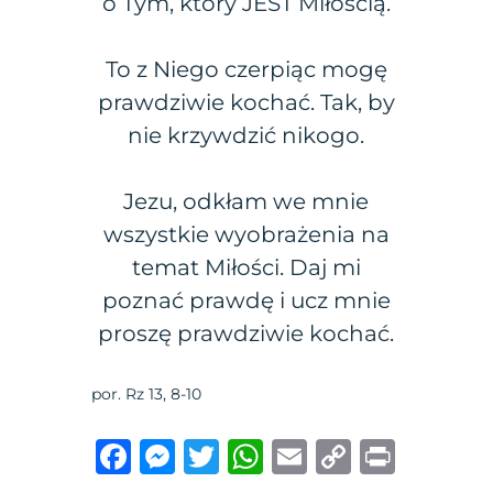
o Tym, który JEST Miłością.
To z Niego czerpiąc mogę
prawdziwie kochać. Tak, by
nie krzywdzić nikogo.
Jezu, odkłam we mnie
wszystkie wyobrażenia na
temat Miłości. Daj mi
poznać prawdę i ucz mnie
proszę prawdziwie kochać.
por. Rz 13, 8-10
F
M
T
W
E
C
P
a
e
w
h
m
o
ri