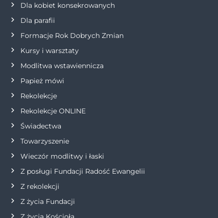
a
Dla kobiet konsekrowanych
Dla parafii
w
Formacje Rok Dobrych Zmian
p
Kursy i warsztaty
i
Modlitwa wstawiennicza
Papież mówi
s
Rekolekcje
u
Rekolekcje ONLINE
Świadectwa
Towarzyszenie
Wieczór modlitwy i łaski
Z posługi Fundacji Radość Ewangelii
Z rekolekcji
Z życia Fundacji
Z życia Kościoła