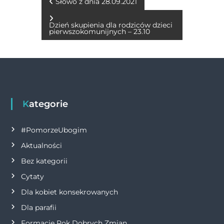
b
n
r
A
Li
N
Słowo z dnia 28.09.2021
o
g
p
n
a
Dzień skupienia dla rodziców dzieci
o
er
p
k
pierwszokomunijnych – 23.10
w
k
i
g
Kategorie
a
#PomorzeUbogim
c
Aktualności
j
Bez kategorii
Cytaty
a
Dla kobiet konsekrowanych
w
Dla parafii
Formacje Rok Dobrych Zmian