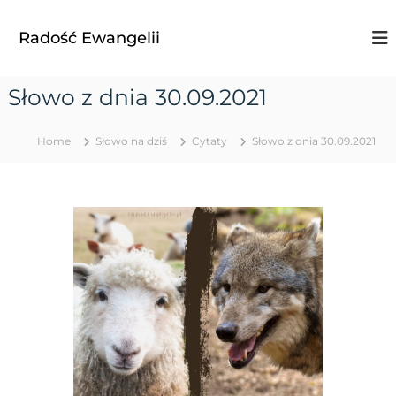
S
k
Radość Ewangelii
i
p
t
Słowo z dnia 30.09.2021
o
c
o
Home
Słowo na dziś
Cytaty
Słowo z dnia 30.09.2021
n
t
e
n
t