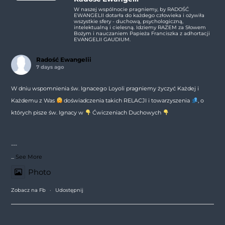
W naszej wspólnocie pragniemy, by RADOŚĆ
EWANGELII dotarła do każdego człowieka i ożywiła
wszystkie sfery - duchową, psychologiczną,
intelektualną i cielesną. Idziemy RAZEM za Słowem
Bożym i nauczaniem Papieża Franciszka z adhortacji
EVANGELII GAUDIUM.
Radość Ewangelii
7 days ago
W dniu wspomnienia św. Ignacego Loyoli pragniemy życzyć Każdej i
Każdemu z Was
doświadczenia takich RELACJI i towarzyszenia
, o
których pisze św. Ignacy w
Ćwiczeniach Duchowych
---
...
See More
Photo
Zobacz na Fb
·
Udostępnij