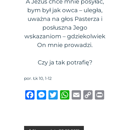
A Jezus chce mnie posyłać,
bym był jak owca – uległa,
uważna na głos Pasterza i
posłuszna Jego
wskazaniom – gdziekolwiek
On mnie prowadzi.
Czy ja tak potrafię?
por. Łk 10, 1-12
F
M
T
W
E
C
P
a
e
w
h
m
o
ri
c
ss
it
at
ai
p
n
e
e
te
s
l
y
t