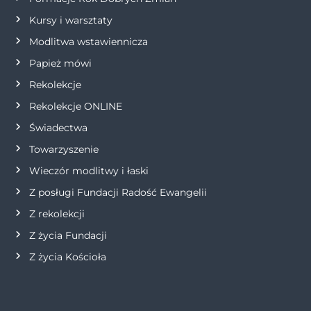
p
Kursy i warsztaty
i
Modlitwa wstawiennicza
s
Papież mówi
Rekolekcje
u
Rekolekcje ONLINE
Świadectwa
Towarzyszenie
Wieczór modlitwy i łaski
Z posługi Fundacji Radość Ewangelii
Z rekolekcji
Z życia Fundacji
Z życia Kościoła