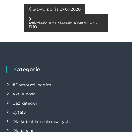
e
e
te
s
l
y
t
b
n
r
A
Li
N
Słowo z dnia 27.07.2020
o
g
p
n
a
Rekolekcje zawierzenia Maryi – 9-
o
er
p
k
11.10
w
k
i
g
Kategorie
a
#PomorzeUbogim
c
Aktualności
j
Bez kategorii
Cytaty
a
Dla kobiet konsekrowanych
w
Dla parafii