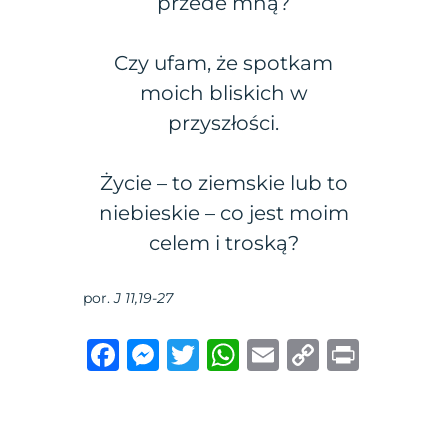
przede mną?
Czy ufam, że spotkam
moich bliskich w
przyszłości.
Życie – to ziemskie lub to
niebieskie – co jest moim
celem i troską?
por.
J 11,19-27
F
M
T
W
E
C
P
a
e
w
h
m
o
ri
c
ss
it
at
ai
p
n