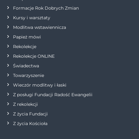
Formacje Rok Dobrych Zmian
p
Kursy i warsztaty
i
Modlitwa wstawiennicza
s
Papież mówi
Rekolekcje
u
Rekolekcje ONLINE
Świadectwa
Towarzyszenie
Wieczór modlitwy i łaski
Z posługi Fundacji Radość Ewangelii
Z rekolekcji
Z życia Fundacji
Z życia Kościoła