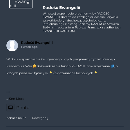
Radość Ewangelii
W naszej wspólnocie pragniemy, by RADOŚĆ
EWANGELII dotarła do każdego człowieka i ożywiła
wszystkie sfery - duchową, psychologiczną,
intelektualną i cielesną. Idziemy RAZEM za Słowem
Bożym i nauczaniem Papieża Franciszka z adhortacji
EVANGELII GAUDIUM.
Radość Ewangelii
1 week ago
W dniu wspomnienia św. Ignacego Loyoli pragniemy życzyć Każdej i
Każdemu z Was
doświadczenia takich RELACJI i towarzyszenia
, o
których pisze św. Ignacy w
Ćwiczeniach Duchowych
---
...
See More
Photo
Zobacz na Fb
·
Udostępnij