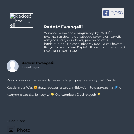
2,938
Radość Ewangelii
W naszej wspólnocie pragniemy, by RADOŚĆ
EWANGELII dotarła do każdego człowieka i ożywiła
wszystkie sfery - duchową, psychologiczną,
intelektualną i cielesną. Idziemy RAZEM za Słowem
Bożym i nauczaniem Papieża Franciszka z adhortacji
EVANGELII GAUDIUM.
Radość Ewangelii
1 week ago
W dniu wspomnienia św. Ignacego Loyoli pragniemy życzyć Każdej i
Każdemu z Was
doświadczenia takich RELACJI i towarzyszenia
, o
których pisze św. Ignacy w
Ćwiczeniach Duchowych
---
...
See More
Photo