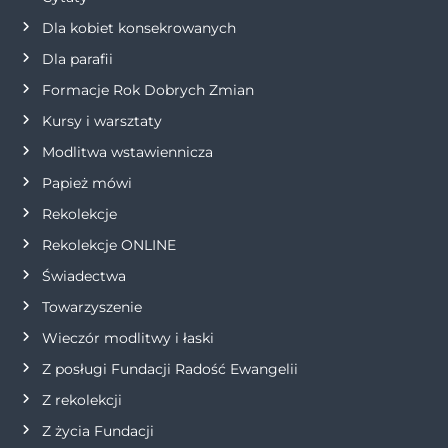
Dla kobiet konsekrowanych
a
Dla parafii
w
Formacje Rok Dobrych Zmian
p
Kursy i warsztaty
Modlitwa wstawiennicza
i
Papież mówi
s
Rekolekcje
Rekolekcje ONLINE
u
Świadectwa
Towarzyszenie
Wieczór modlitwy i łaski
Z posługi Fundacji Radość Ewangelii
Z rekolekcji
Z życia Fundacji