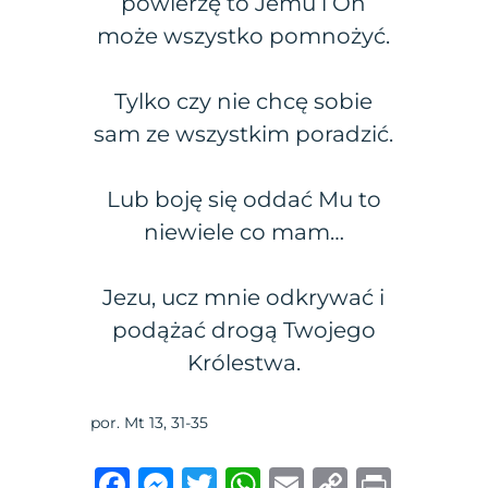
powierzę to Jemu i On
może wszystko pomnożyć.
Tylko czy nie chcę sobie
sam ze wszystkim poradzić.
Lub boję się oddać Mu to
niewiele co mam…
Jezu, ucz mnie odkrywać i
podążać drogą Twojego
Królestwa.
por. Mt 13, 31-35
F
M
T
W
E
C
P