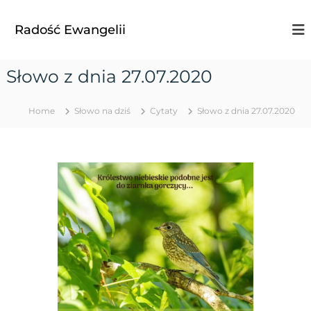
S
k
Radość Ewangelii
i
p
t
Słowo z dnia 27.07.2020
o
c
o
Home
Słowo na dziś
Cytaty
Słowo z dnia 27.07.2020
n
t
e
n
t