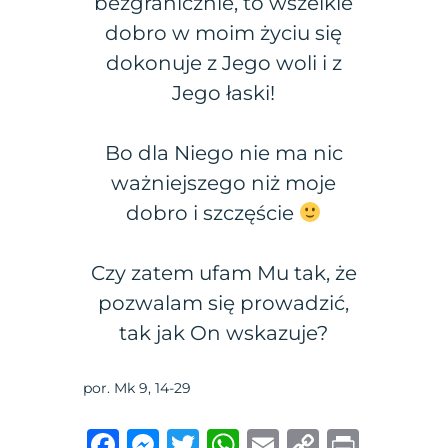
bezgranicznie, to wszelkie
dobro w moim życiu się
dokonuje z Jego woli i z
Jego łaski!
Bo dla Niego nie ma nic
ważniejszego niż moje
dobro i szczęście
Czy zatem ufam Mu tak, że
pozwalam się prowadzić,
tak jak On wskazuje?
por. Mk 9, 14-29
F
M
T
W
E
C
P