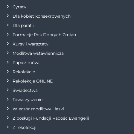
Cytaty
a
Dla kobiet konsekrowanych
w
Dla parafii
Formacje Rok Dobrych Zmian
p
Kursy i warsztaty
i
Modlitwa wstawiennicza
s
Papież mówi
Rekolekcje
u
Rekolekcje ONLINE
Świadectwa
Towarzyszenie
Wieczór modlitwy i łaski
Z posługi Fundacji Radość Ewangelii
Z rekolekcji