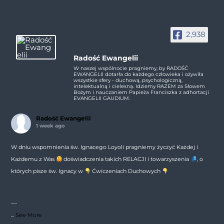
2,938
Radość Ewangelii
W naszej wspólnocie pragniemy, by RADOŚĆ
EWANGELII dotarła do każdego człowieka i ożywiła
wszystkie sfery - duchową, psychologiczną,
intelektualną i cielesną. Idziemy RAZEM za Słowem
Bożym i nauczaniem Papieża Franciszka z adhortacji
EVANGELII GAUDIUM.
Radość Ewangelii
1 week ago
W dniu wspomnienia św. Ignacego Loyoli pragniemy życzyć Każdej i
Każdemu z Was
doświadczenia takich RELACJI i towarzyszenia
, o
których pisze św. Ignacy w
Ćwiczeniach Duchowych
---
...
See More