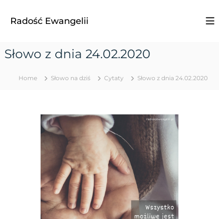
S
k
Radość Ewangelii
i
p
t
Słowo z dnia 24.02.2020
o
c
o
Home
Słowo na dziś
Cytaty
Słowo z dnia 24.02.2020
n
t
e
n
t