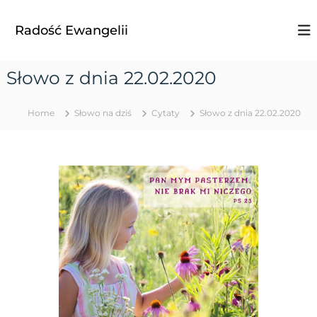
S
k
Radość Ewangelii
i
p
t
Słowo z dnia 22.02.2020
o
c
o
Home
Słowo na dziś
Cytaty
Słowo z dnia 22.02.2020
n
t
e
n
t