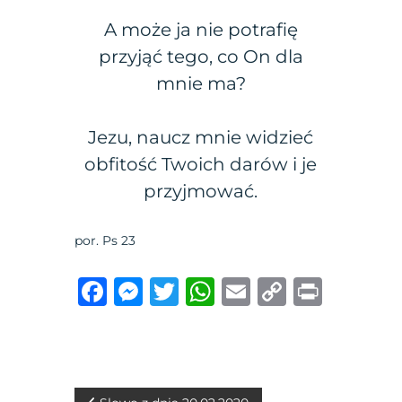
A może ja nie potrafię
przyjąć tego, co On dla
mnie ma?
Jezu, naucz mnie widzieć
obfitość Twoich darów i je
przyjmować.
por. Ps 23
F
M
T
W
E
C
P
a
e
w
h
m
o
ri
c
ss
it
at
ai
p
n
e
e
te
s
l
y
t