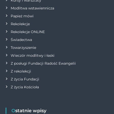
p
Kursy i warsztaty
Modlitwa wstawiennicza
i
Papież mówi
s
Rekolekcje
Rekolekcje ONLINE
u
Świadectwa
Towarzyszenie
Wieczór modlitwy i łaski
Z posługi Fundacji Radość Ewangelii
Z rekolekcji
Z życia Fundacji
Z życia Kościoła
Ostatnie wpisy