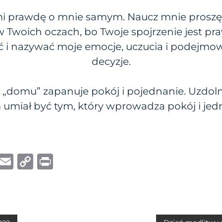
mi prawdę o mnie samym. Naucz mnie proszę
– w Twoich oczach, bo Twoje spojrzenie jest p
ć i nazywać moje emocje, uczucia i podejmo
decyzje.
„domu” zapanuje pokój i pojednanie. Uzdolni
umiał być tym, który wprowadza pokój i jed
W
E
C
P
h
m
o
ri
at
ai
p
n
s
l
y
t