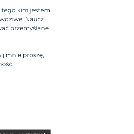
 tego kim jestem
rawdziwe. Naucz
wać przemyślane
j mnie proszę,
ność.