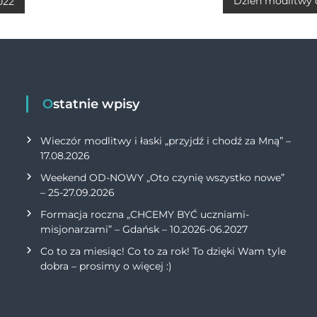
A
Li
Dzień modlitwy o
022
p
n
p
k
Ostatnie wpisy
Wieczór modlitwy i łaski „przyjdź i chodź za Mną” –
17.08.2026
Weekend OD-NOWY „Oto czynię wszystko nowe”
– 25-27.09.2026
Formacja roczna „CHCEMY BYĆ uczniami-
misjonarzami” – Gdańsk – 10.2026-06.2027
Co to za miesiąc! Co to za rok! To dzięki Wam tyle
dobra – prosimy o więcej :)