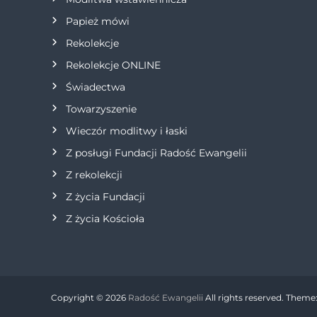
p
Papież mówi
i
Rekolekcje
s
Rekolekcje ONLINE
Świadectwa
u
Towarzyszenie
Wieczór modlitwy i łaski
Z posługi Fundacji Radość Ewangelii
Z rekolekcji
Z życia Fundacji
Z życia Kościoła
Copyright © 2026
Radość Ewangelii
All rights reserved. Theme