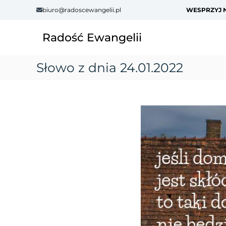
S
biuro@radoscewangelii.pl
WESPRZYJ N
k
i
Radość Ewangelii
p
t
o
Słowo z dnia 24.01.2022
c
o
n
t
e
n
t