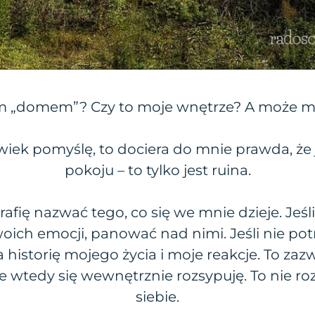
m „domem”? Czy to moje wnętrze? A może m
iek pomyślę, to dociera do mnie prawda, że 
pokoju – to tylko jest ruina.
trafię nazwać tego, co się we mnie dzieje. Jeśli
ich emocji, panować nad nimi. Jeśli nie potr
historię mojego życia i moje reakcje. To zaz
ie wtedy się wewnętrznie rozsypuję. To nie
siebie.