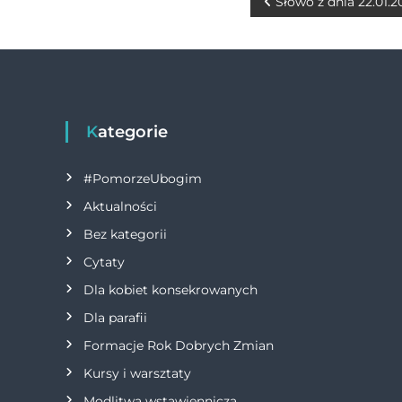
b
n
r
N
Słowo z dnia 22.01.2
o
g
a
o
er
w
k
i
Kategorie
g
#PomorzeUbogim
a
Aktualności
Bez kategorii
c
Cytaty
j
Dla kobiet konsekrowanych
Dla parafii
a
Formacje Rok Dobrych Zmian
w
Kursy i warsztaty
Modlitwa wstawiennicza