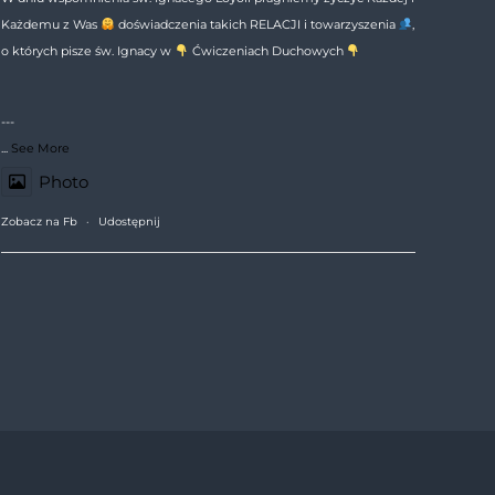
Każdemu z Was
doświadczenia takich RELACJI i towarzyszenia
,
o których pisze św. Ignacy w
Ćwiczeniach Duchowych
---
...
See More
Photo
Zobacz na Fb
·
Udostępnij