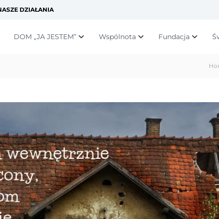
ASZE DZIAŁANIA
DOM „JA JESTEM”
Wspólnota
Fundacja
Ś
Ho