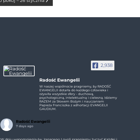
 pokój – 26 stycznia
2,938
Radość Ewangelii
W naszej wspólnocie pragniemy, by RADOŚĆ
EWANGELII dotarła do każdego człowieka i
ożywiła wszystkie sfery - duchową,
psychologiczną, intelektualną i cielesną. Idziemy
RAZEM za Słowem Bożym i nauczaniem
Papieża Franciszka z adhortacji EVANGELII
GAUDIUM.
Radość Ewangelii
7 days ago
W dniu wspomnienia św. Ignacego Loyoli pragniemy życzyć Każdej i