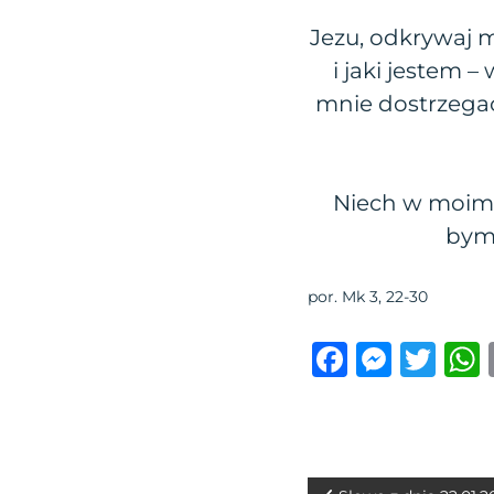
Jezu, odkrywaj 
i jaki jestem 
mnie dostrzega
Niech w moim 
bym 
por. Mk 3, 22-30
F
M
T
a
e
w
c
ss
it
e
e
te