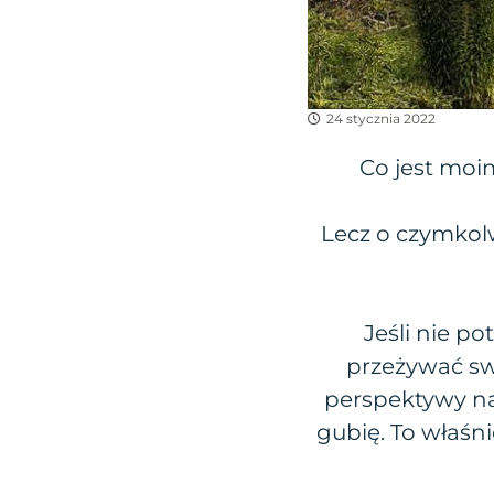
24 stycznia 2022
Co jest moi
Lecz o czymkolw
Jeśli nie po
przeżywać swo
perspektywy na 
gubię. To właśn