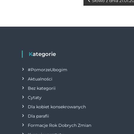
b
n
r
N
Słowo z dnia 21.01.2
o
g
a
o
er
w
k
i
g
Kategorie
a
#PomorzeUbogim
Aktualności
c
Bez kategorii
j
Cytaty
Dla kobiet konsekrowanych
a
Dla parafii
w
Formacje Rok Dobrych Zmian