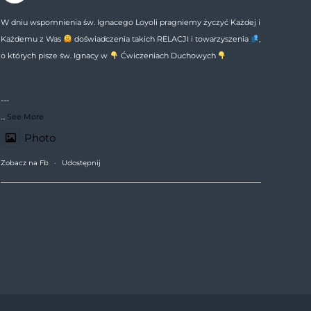
W dniu wspomnienia św. Ignacego Loyoli pragniemy życzyć Każdej i
Każdemu z Was
doświadczenia takich RELACJI i towarzyszenia
,
o których pisze św. Ignacy w
Ćwiczeniach Duchowych
---
...
See More
Photo
Zobacz na Fb
·
Udostępnij