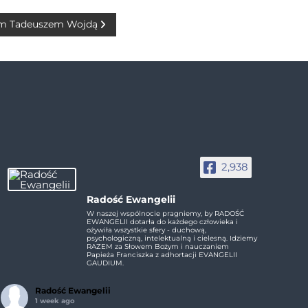
em Tadeuszem Wojdą
2,938
Radość Ewangelii
W naszej wspólnocie pragniemy, by RADOŚĆ
EWANGELII dotarła do każdego człowieka i
ożywiła wszystkie sfery - duchową,
psychologiczną, intelektualną i cielesną. Idziemy
RAZEM za Słowem Bożym i nauczaniem
Papieża Franciszka z adhortacji EVANGELII
GAUDIUM.
Radość Ewangelii
1 week ago