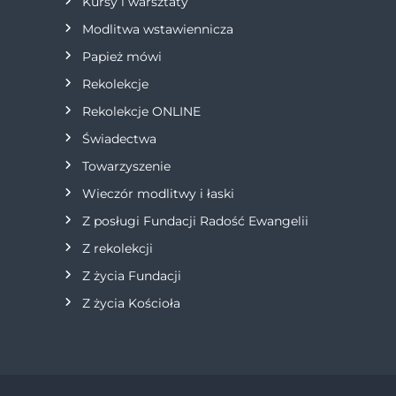
p
Kursy i warsztaty
Modlitwa wstawiennicza
i
Papież mówi
s
Rekolekcje
Rekolekcje ONLINE
u
Świadectwa
Towarzyszenie
Wieczór modlitwy i łaski
Z posługi Fundacji Radość Ewangelii
Z rekolekcji
Z życia Fundacji
Z życia Kościoła