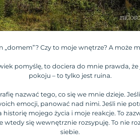
m „domem”? Czy to moje wnętrze? A może m
iek pomyślę, to dociera do mnie prawda, że 
pokoju – to tylko jest ruina.
trafię nazwać tego, co się we mnie dzieje. Jeśli
ich emocji, panować nad nimi. Jeśli nie potr
historię mojego życia i moje reakcje. To zaz
ie wtedy się wewnętrznie rozsypuję. To nie
siebie.