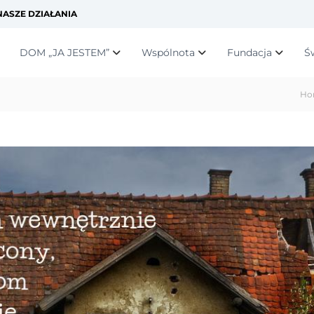
ASZE DZIAŁANIA
DOM „JA JESTEM”
Wspólnota
Fundacja
Ś
Ho