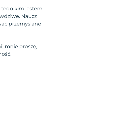
 tego kim jestem
rawdziwe. Naucz
wać przemyślane
j mnie proszę,
ność.