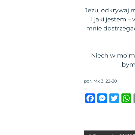
Jezu, odkrywaj 
i jaki jestem 
mnie dostrzega
Niech w moim 
bym 
por. Mk 3, 22-30
F
M
T
a
e
w
c
ss
it
e
e
te