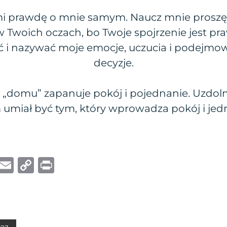
mi prawdę o mnie samym. Naucz mnie proszę
– w Twoich oczach, bo Twoje spojrzenie jest p
ć i nazywać moje emocje, uczucia i podejmo
decyzje.
„domu” zapanuje pokój i pojednanie. Uzdolni
umiał być tym, który wprowadza pokój i jed
W
E
C
P
h
m
o
ri
at
ai
p
n
s
l
y
t