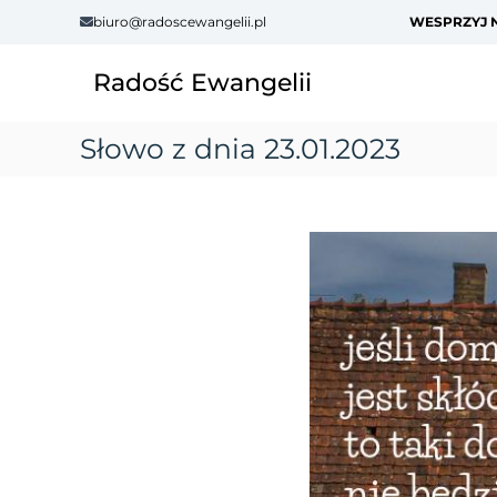
S
biuro@radoscewangelii.pl
WESPRZYJ N
k
i
Radość Ewangelii
p
t
o
Słowo z dnia 23.01.2023
c
o
n
t
e
n
t