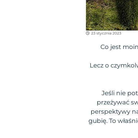
23 stycznia 2023
Co jest moi
Lecz o czymkolw
Jeśli nie po
przeżywać swo
perspektywy na 
gubię. To właśn