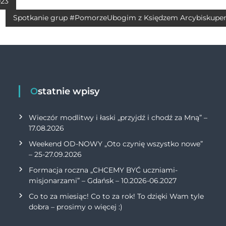
A
Li
023
p
n
Spotkanie grup #PomorzeUbogim z Księdzem Arcybiskup
p
k
Ostatnie wpisy
Wieczór modlitwy i łaski „przyjdź i chodź za Mną” –
17.08.2026
Weekend OD-NOWY „Oto czynię wszystko nowe”
– 25-27.09.2026
Formacja roczna „CHCEMY BYĆ uczniami-
misjonarzami” – Gdańsk – 10.2026-06.2027
Co to za miesiąc! Co to za rok! To dzięki Wam tyle
dobra – prosimy o więcej :)