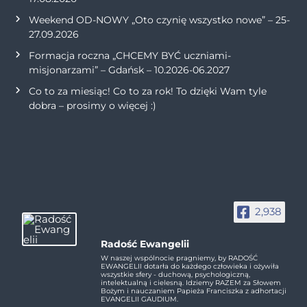
Weekend OD-NOWY „Oto czynię wszystko nowe” – 25-
27.09.2026
Formacja roczna „CHCEMY BYĆ uczniami-
misjonarzami” – Gdańsk – 10.2026-06.2027
Co to za miesiąc! Co to za rok! To dzięki Wam tyle
dobra – prosimy o więcej :)
2,938
Radość Ewangelii
W naszej wspólnocie pragniemy, by RADOŚĆ
EWANGELII dotarła do każdego człowieka i ożywiła
wszystkie sfery - duchową, psychologiczną,
intelektualną i cielesną. Idziemy RAZEM za Słowem
Bożym i nauczaniem Papieża Franciszka z adhortacji
EVANGELII GAUDIUM.