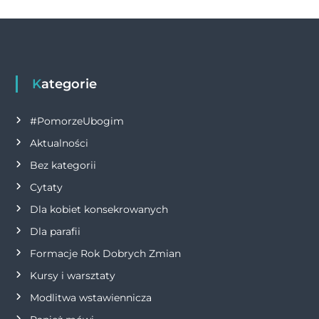
o
er
p
k
w
k
i
g
Kategorie
a
#PomorzeUbogim
Aktualności
c
Bez kategorii
j
Cytaty
Dla kobiet konsekrowanych
a
Dla parafii
w
Formacje Rok Dobrych Zmian
p
Kursy i warsztaty
Modlitwa wstawiennicza
i