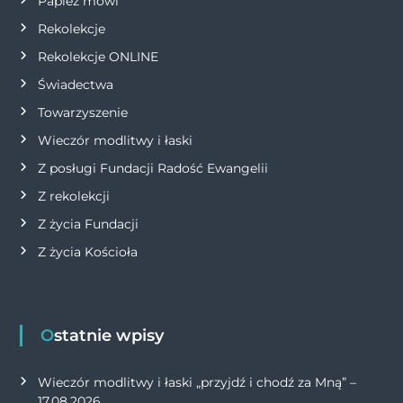
Papież mówi
s
Rekolekcje
Rekolekcje ONLINE
u
Świadectwa
Towarzyszenie
Wieczór modlitwy i łaski
Z posługi Fundacji Radość Ewangelii
Z rekolekcji
Z życia Fundacji
Z życia Kościoła
Ostatnie wpisy
Wieczór modlitwy i łaski „przyjdź i chodź za Mną” –
17.08.2026