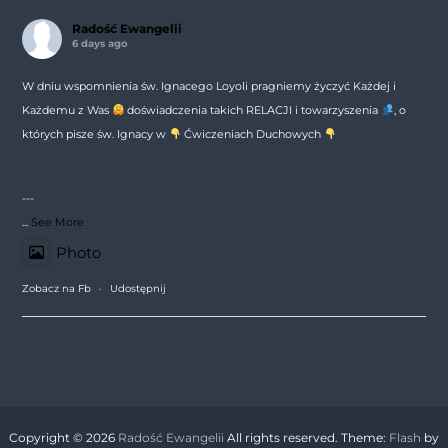
Radość Ewangelii
6 days ago
W dniu wspomnienia św. Ignacego Loyoli pragniemy życzyć Każdej i
Każdemu z Was
doświadczenia takich RELACJI i towarzyszenia
, o
których pisze św. Ignacy w
Ćwiczeniach Duchowych
---
...
See More
Photo
Zobacz na Fb
·
Udostępnij
Copyright © 2026
Radość Ewangelii
All rights reserved. Theme:
Flash
by