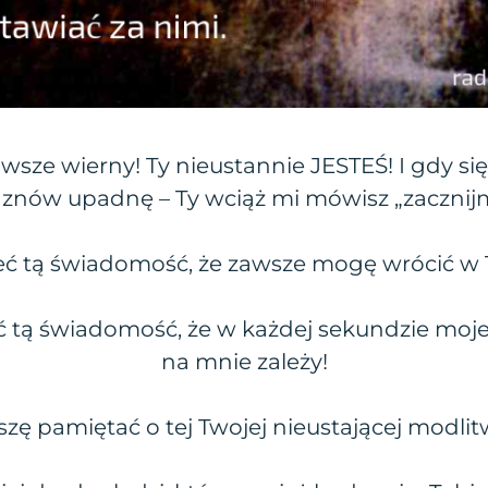
zawsze wierny! Ty nieustannie JESTEŚ! I gdy się
 znów upadnę – Ty wciąż mi mówisz „zacznij
eć tą świadomość, że zawsze mogę wrócić w 
ć tą świadomość, że w każdej sekundzie moj
na mnie zależy!
zę pamiętać o tej Twojej nieustającej modlitw