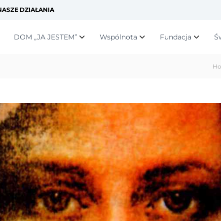
ASZE DZIAŁANIA
DOM „JA JESTEM”
Wspólnota
Fundacja
Ś
H