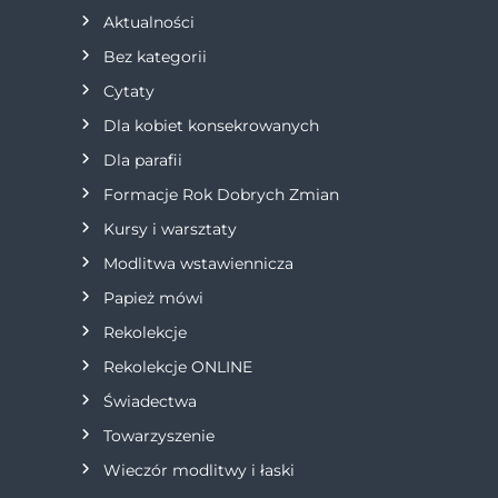
a
Aktualności
Bez kategorii
c
Cytaty
j
Dla kobiet konsekrowanych
Dla parafii
a
Formacje Rok Dobrych Zmian
w
Kursy i warsztaty
Modlitwa wstawiennicza
p
Papież mówi
i
Rekolekcje
s
Rekolekcje ONLINE
Świadectwa
u
Towarzyszenie
Wieczór modlitwy i łaski