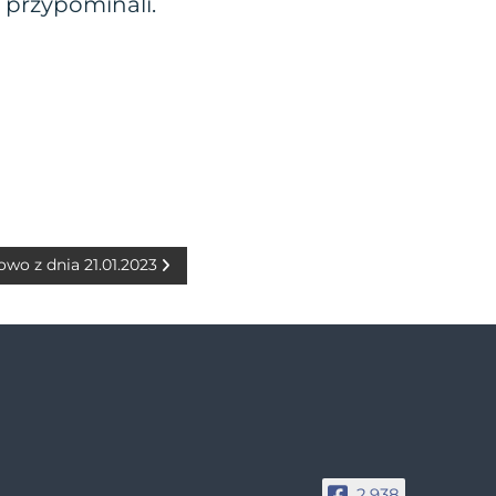
e przypominali.
owo z dnia 21.01.2023
2,938