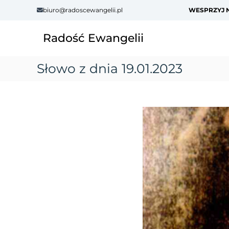
S
biuro@radoscewangelii.pl
WESPRZYJ N
k
i
Radość Ewangelii
p
t
o
Słowo z dnia 19.01.2023
c
o
n
t
e
n
t