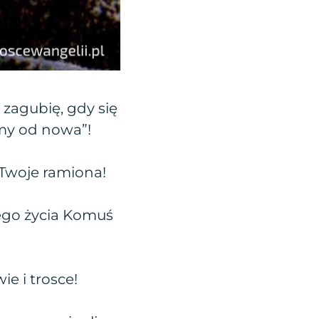
 zagubię, gdy się
my od nowa”!
Twoje ramiona!
ego życia Komuś
ie i trosce!