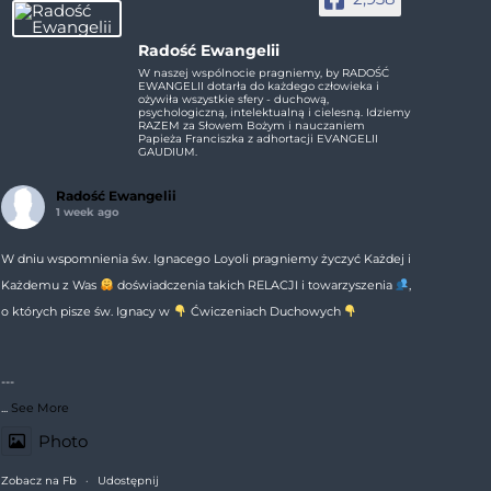
Radość Ewangelii
W naszej wspólnocie pragniemy, by RADOŚĆ
EWANGELII dotarła do każdego człowieka i
ożywiła wszystkie sfery - duchową,
psychologiczną, intelektualną i cielesną. Idziemy
RAZEM za Słowem Bożym i nauczaniem
Papieża Franciszka z adhortacji EVANGELII
GAUDIUM.
Radość Ewangelii
1 week ago
W dniu wspomnienia św. Ignacego Loyoli pragniemy życzyć Każdej i
Każdemu z Was
doświadczenia takich RELACJI i towarzyszenia
,
o których pisze św. Ignacy w
Ćwiczeniach Duchowych
---
...
See More
Photo
Zobacz na Fb
·
Udostępnij