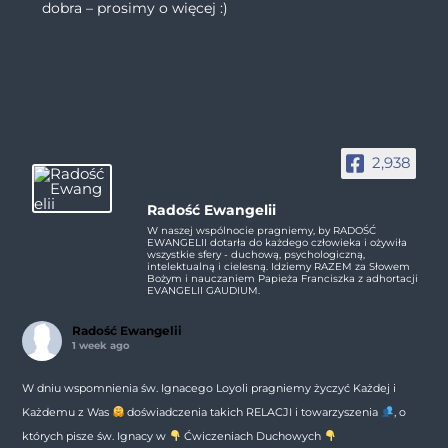
dobra – prosimy o więcej :)
2,938
Radość Ewangelii
W naszej wspólnocie pragniemy, by RADOŚĆ
EWANGELII dotarła do każdego człowieka i ożywiła
wszystkie sfery - duchową, psychologiczną,
intelektualną i cielesną. Idziemy RAZEM za Słowem
Bożym i nauczaniem Papieża Franciszka z adhortacji
EVANGELII GAUDIUM.
Radość Ewangelii
1 week ago
W dniu wspomnienia św. Ignacego Loyoli pragniemy życzyć Każdej i
Każdemu z Was
doświadczenia takich RELACJI i towarzyszenia
, o
których pisze św. Ignacy w
Ćwiczeniach Duchowych