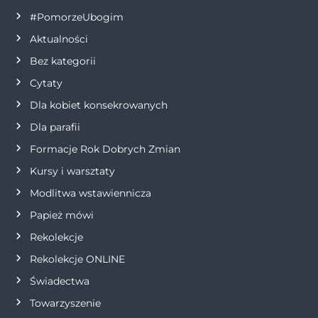
a
#PomorzeUbogim
Aktualności
c
Bez kategorii
j
Cytaty
Dla kobiet konsekrowanych
a
Dla parafii
w
Formacje Rok Dobrych Zmian
p
Kursy i warsztaty
Modlitwa wstawiennicza
i
Papież mówi
s
Rekolekcje
Rekolekcje ONLINE
u
Świadectwa
Towarzyszenie