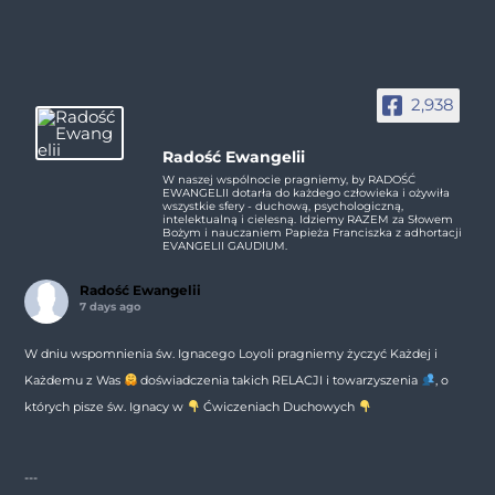
2,938
Radość Ewangelii
W naszej wspólnocie pragniemy, by RADOŚĆ
EWANGELII dotarła do każdego człowieka i ożywiła
wszystkie sfery - duchową, psychologiczną,
intelektualną i cielesną. Idziemy RAZEM za Słowem
Bożym i nauczaniem Papieża Franciszka z adhortacji
EVANGELII GAUDIUM.
Radość Ewangelii
7 days ago
W dniu wspomnienia św. Ignacego Loyoli pragniemy życzyć Każdej i
Każdemu z Was
doświadczenia takich RELACJI i towarzyszenia
, o
których pisze św. Ignacy w
Ćwiczeniach Duchowych
---