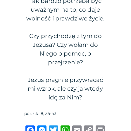
Tak bardzo potrzeba być
uważnym na to, co daje
wolność i prawdziwe życie.
Czy przychodzę z tym do
Jezusa? Czy wołam do
Niego o pomoc, o
przejrzenie?
Jezus pragnie przywracać
mi wzrok, ale czy ja wtedy
idę za Nim?
por. Łk 18, 35-43
F
M
T
W
E
C
P