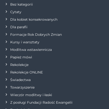
Bez kategorii
a
Cytaty
w
Dla kobiet konsekrowanych
Dla parafii
p
Formacje Rok Dobrych Zmian
i
Kursy i warsztaty
Modlitwa wstawiennicza
s
Papież mówi
u
Rekolekcje
Rekolekcje ONLINE
Świadectwa
Towarzyszenie
Wieczór modlitwy i łaski
Z posługi Fundacji Radość Ewangelii