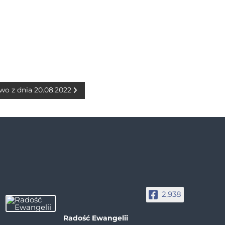
wo z dnia 20.08.2022
2,938
Radość Ewangelii