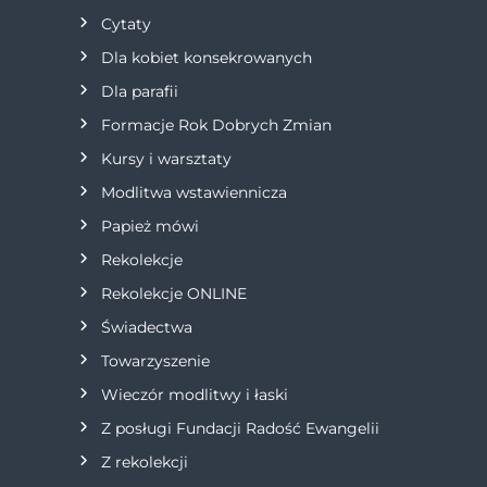
c
Cytaty
j
Dla kobiet konsekrowanych
Dla parafii
a
Formacje Rok Dobrych Zmian
w
Kursy i warsztaty
Modlitwa wstawiennicza
p
Papież mówi
i
Rekolekcje
s
Rekolekcje ONLINE
Świadectwa
u
Towarzyszenie
Wieczór modlitwy i łaski
Z posługi Fundacji Radość Ewangelii
Z rekolekcji