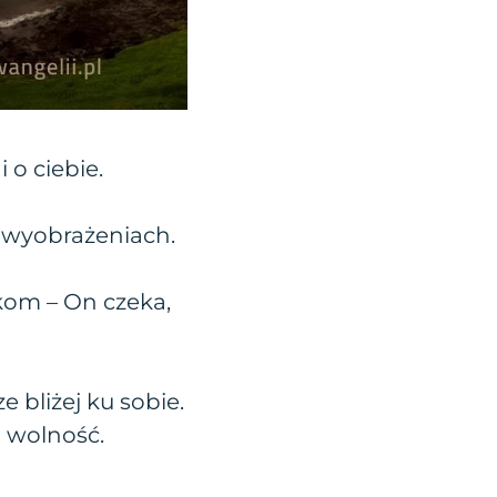
 o ciebie.
h wyobrażeniach.
kom – On czeka,
 bliżej ku sobie.
i wolność.