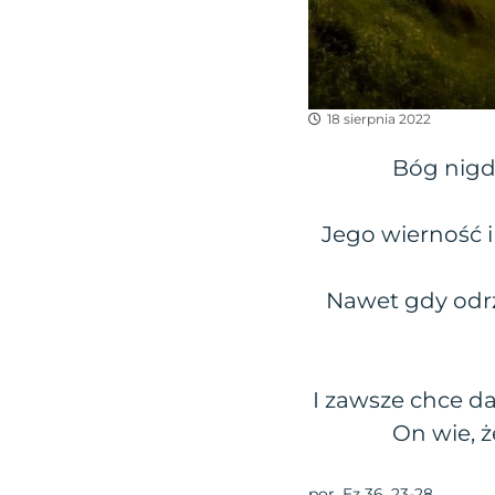
18 sierpnia 2022
Bóg nigdy
Jego wierność i
Nawet gdy odrz
I zawsze chce da
On wie, ż
por. Ez 36, 23-28