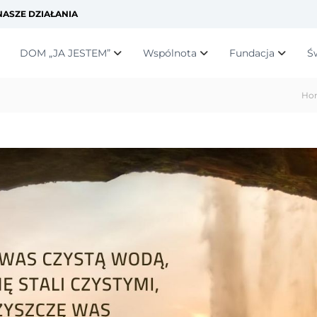
ASZE DZIAŁANIA
DOM „JA JESTEM”
Wspólnota
Fundacja
Ś
Ho