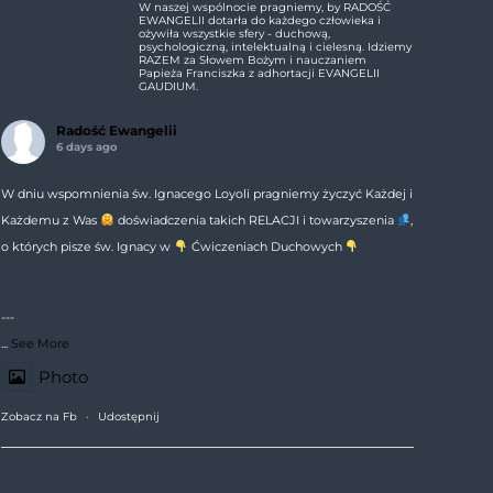
W naszej wspólnocie pragniemy, by RADOŚĆ
EWANGELII dotarła do każdego człowieka i
ożywiła wszystkie sfery - duchową,
psychologiczną, intelektualną i cielesną. Idziemy
RAZEM za Słowem Bożym i nauczaniem
Papieża Franciszka z adhortacji EVANGELII
GAUDIUM.
Radość Ewangelii
6 days ago
W dniu wspomnienia św. Ignacego Loyoli pragniemy życzyć Każdej i
Każdemu z Was
doświadczenia takich RELACJI i towarzyszenia
,
o których pisze św. Ignacy w
Ćwiczeniach Duchowych
---
...
See More
Photo
Zobacz na Fb
·
Udostępnij