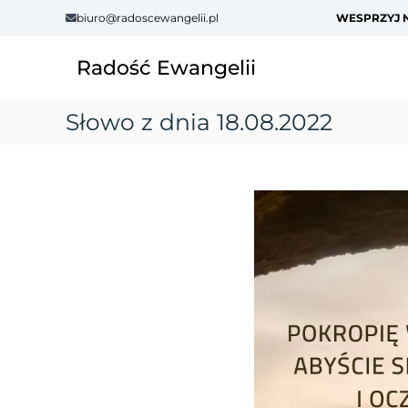
S
biuro@radoscewangelii.pl
WESPRZYJ N
k
i
Radość Ewangelii
p
t
o
Słowo z dnia 18.08.2022
c
o
n
t
e
n
t