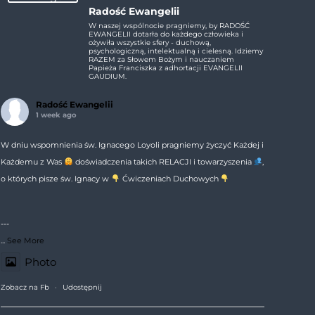
Radość Ewangelii
W naszej wspólnocie pragniemy, by RADOŚĆ
EWANGELII dotarła do każdego człowieka i
ożywiła wszystkie sfery - duchową,
psychologiczną, intelektualną i cielesną. Idziemy
RAZEM za Słowem Bożym i nauczaniem
Papieża Franciszka z adhortacji EVANGELII
GAUDIUM.
Radość Ewangelii
1 week ago
W dniu wspomnienia św. Ignacego Loyoli pragniemy życzyć Każdej i
Każdemu z Was
doświadczenia takich RELACJI i towarzyszenia
,
o których pisze św. Ignacy w
Ćwiczeniach Duchowych
---
...
See More
Photo
Zobacz na Fb
·
Udostępnij