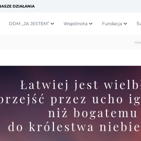
ASZE DZIAŁANIA
DOM „JA JESTEM”
Wspólnota
Fundacja
Ś
Ho