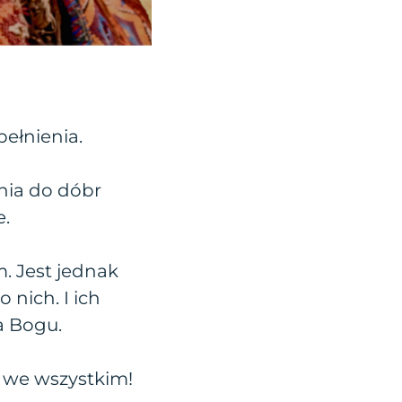
ełnienia.
nia do dóbr
e.
. Jest jednak
 nich. I ich
a Bogu.
– we wszystkim!