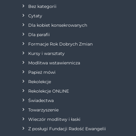
Bez kategorii
c
Cytaty
j
Dla kobiet konsekrowanych
Dla parafii
a
Formacje Rok Dobrych Zmian
w
Kursy i warsztaty
Modlitwa wstawiennicza
p
Papież mówi
i
Rekolekcje
s
Rekolekcje ONLINE
Świadectwa
u
Towarzyszenie
Wieczór modlitwy i łaski
Z posługi Fundacji Radość Ewangelii