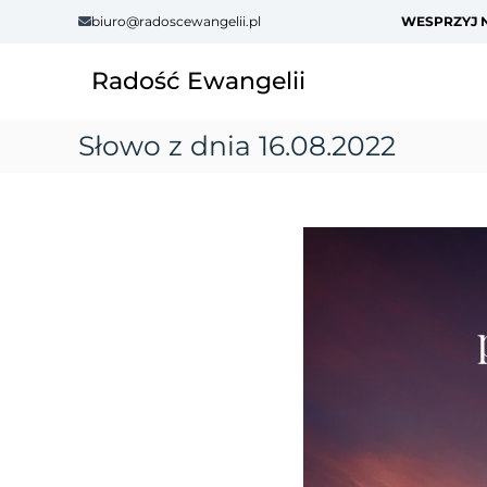
S
biuro@radoscewangelii.pl
WESPRZYJ N
k
i
Radość Ewangelii
p
t
o
Słowo z dnia 16.08.2022
c
o
n
t
e
n
t