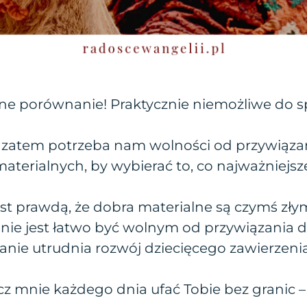
one porównanie! Praktycznie niemożliwe do sp
 zatem potrzeba nam wolności od przywiąza
aterialnych, by wybierać to, co najważniejsz
est prawdą, że dobra materialne są czymś złym
nie jest łatwo być wolnym od przywiązania do
anie utrudnia rozwój dziecięcego zawierzeni
ucz mnie każdego dnia ufać Tobie bez granic 