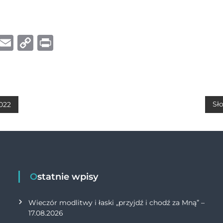
W
E
C
P
h
m
o
ri
at
ai
p
n
s
l
y
t
A
Li
Sł
2022
p
n
p
k
Ostatnie wpisy
Wieczór modlitwy i łaski „przyjdź i chodź za Mną” –
17.08.2026