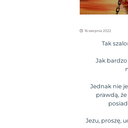
16 sierpnia 2022
Tak szal
Jak bardzo
m
Jednak nie j
prawdą, że 
posiad
Jezu, proszę, 