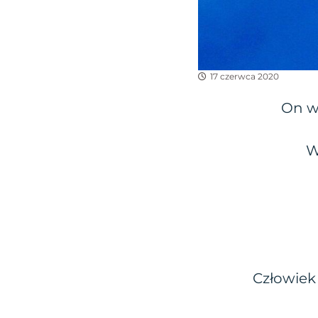
17 czerwca 2020
On wi
W
Człowiek 