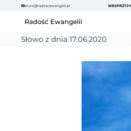
S
biuro@radoscewangelii.pl
WESPRZYJ N
k
i
Radość Ewangelii
p
t
o
Słowo z dnia 17.06.2020
c
o
n
t
e
n
t