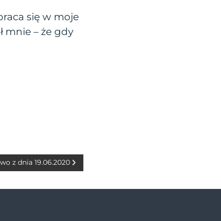
obraca się w moje
ł mnie – że gdy
wo z dnia 19.06.2020