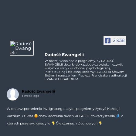
2,938
Radość Ewangelii
W naszej wspólnocie pragniemy, by RADOŚĆ
EWANGELII dotarła do każdego człowieka i ożywiła
wszystkie sfery - duchową, psychologiczną,
intelektualną i cielesną. Idziemy RAZEM za Słowem
Bożym i nauczaniem Papieża Franciszka z adhortacji
EVANGELII GAUDIUM.
Radość Ewangelii
1 week ago
W dniu wspomnienia św. Ignacego Loyoli pragniemy życzyć Każdej i
Każdemu z Was
doświadczenia takich RELACJI i towarzyszenia
, o
których pisze św. Ignacy w
Ćwiczeniach Duchowych