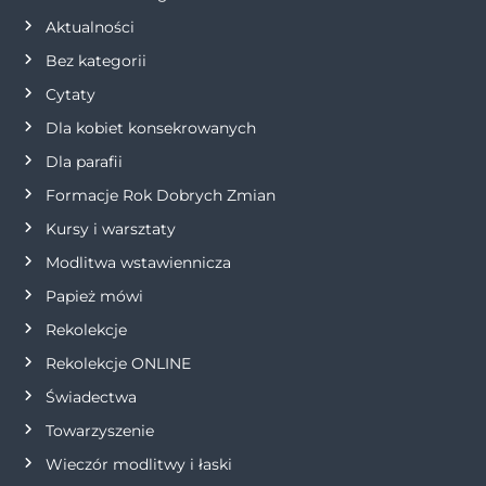
Aktualności
c
Bez kategorii
j
Cytaty
Dla kobiet konsekrowanych
a
Dla parafii
w
Formacje Rok Dobrych Zmian
p
Kursy i warsztaty
Modlitwa wstawiennicza
i
Papież mówi
s
Rekolekcje
Rekolekcje ONLINE
u
Świadectwa
Towarzyszenie
Wieczór modlitwy i łaski