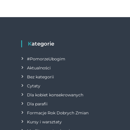
o
g
a
o
er
w
k
i
g
Kategorie
a
#PomorzeUbogim
Aktualności
c
Bez kategorii
j
Cytaty
Dla kobiet konsekrowanych
a
Dla parafii
w
Formacje Rok Dobrych Zmian
p
Kursy i warsztaty