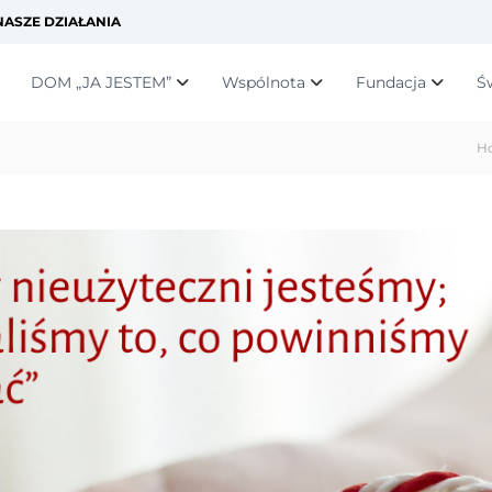
ASZE DZIAŁANIA
DOM „JA JESTEM”
Wspólnota
Fundacja
Ś
H