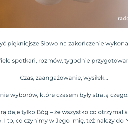
yć piękniejsze Słowo na zakończenie wykona
iele spotkań, rozmów, tygodnie przygotowa
Czas, zaangażowanie, wysiłek…
e wyborów, które czasem były stratą czeg
órą daje tylko Bóg – że wszystko co otrzyma
. I to, co czynimy w Jego Imię, też należy do 