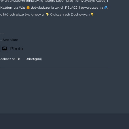
W dniu wspomnienia św. Ignacego Loyoli pragniemy życzyć Każdej i
Każdemu z Was
doświadczenia takich RELACJI i towarzyszenia
,
o których pisze św. Ignacy w
Ćwiczeniach Duchowych
---
...
See More
Photo
Zobacz na Fb
·
Udostępnij