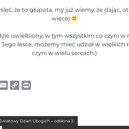
eć, że to głupota, my już wiemy, że dając, 
więcej
ie uwielbiony, w tym wszystkim co czyni w n
i Jego łasce, możemy mieć udział w wielkich r
czyni w wielu sercach:)
W
E
C
P
h
m
o
ri
at
ai
p
n
s
l
y
t
A
Li
 Światowy Dzień Ubogich – odsłona 3