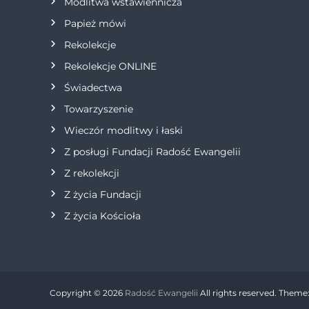
Modlitwa wstawiennicza
i
Papież mówi
s
Rekolekcje
Rekolekcje ONLINE
u
Świadectwa
Towarzyszenie
Wieczór modlitwy i łaski
Z posługi Fundacji Radość Ewangelii
Z rekolekcji
Z życia Fundacji
Z życia Kościoła
Copyright © 2026
Radość Ewangelii
All rights reserved. Theme