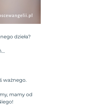
nego dzieła?
ń…
oś ważnego.
liśmy, mamy od
Niego!