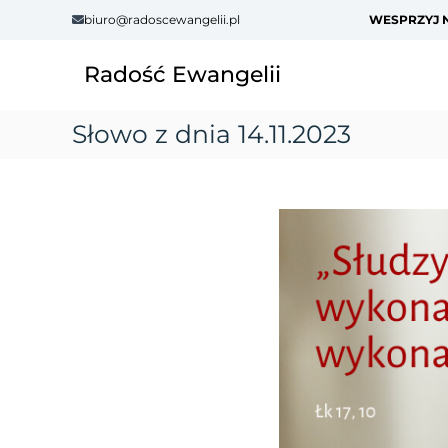
S
biuro@radoscewangelii.pl
WESPRZYJ N
k
i
Radość Ewangelii
p
t
o
Słowo z dnia 14.11.2023
c
o
n
t
e
n
t