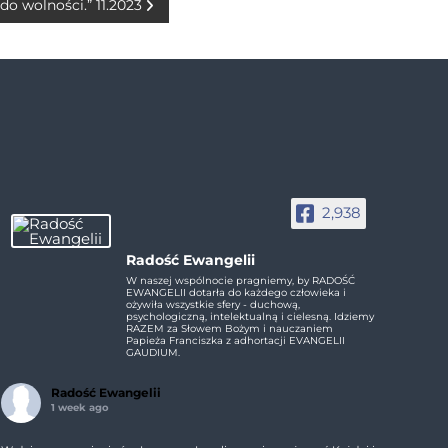
do wolności.” 11.2023
2,938
Radość Ewangelii
W naszej wspólnocie pragniemy, by RADOŚĆ
EWANGELII dotarła do każdego człowieka i
ożywiła wszystkie sfery - duchową,
psychologiczną, intelektualną i cielesną. Idziemy
RAZEM za Słowem Bożym i nauczaniem
Papieża Franciszka z adhortacji EVANGELII
GAUDIUM.
Radość Ewangelii
1 week ago