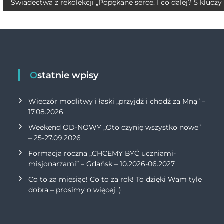
p
n
Świadectwa z rekolekcji „Popękane serce. I co dalej? 5 kluczy 
p
k
Ostatnie wpisy
Wieczór modlitwy i łaski „przyjdź i chodź za Mną” –
17.08.2026
Weekend OD-NOWY „Oto czynię wszystko nowe”
– 25-27.09.2026
Formacja roczna „CHCEMY BYĆ uczniami-
misjonarzami” – Gdańsk – 10.2026-06.2027
Co to za miesiąc! Co to za rok! To dzięki Wam tyle
dobra – prosimy o więcej :)