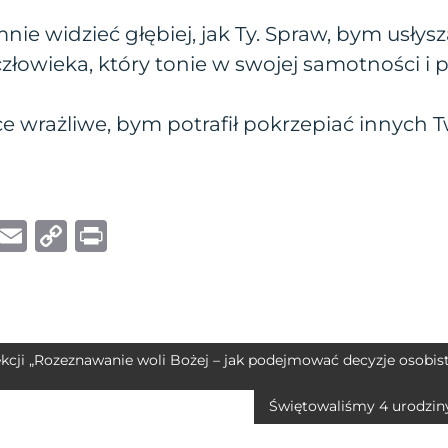
nie widzieć głębiej, jak Ty. Spraw, bym usłysz
złowieka, który tonie w swojej samotności i p
ce wrażliwe, bym potrafił pokrzepiać innych 
W
E
C
P
h
m
o
ri
at
ai
p
n
s
l
y
t
A
Li
kcji „Rozeznawanie woli Bożej – jak podejmować decyzje osobis
p
n
Świętowaliśmy 4 urodziny 
p
k