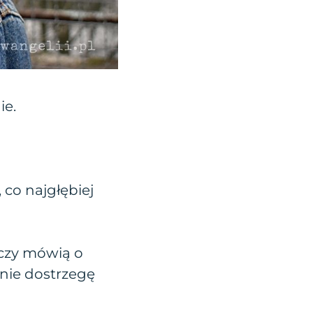
ie.
 co najgłębiej
oczy mówią o
 nie dostrzegę