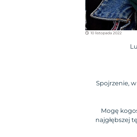
10 listopada 2022
Lu
Spojrzenie, w
Mogę kogoś 
najgłębszej t