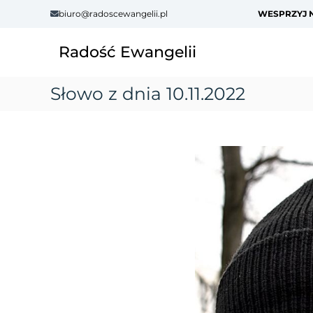
S
biuro@radoscewangelii.pl
WESPRZYJ N
k
i
Radość Ewangelii
p
t
o
Słowo z dnia 10.11.2022
c
o
n
t
e
n
t