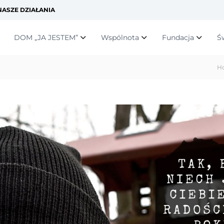
ASZE DZIAŁANIA
DOM „JA JESTEM”
Wspólnota
Fundacja
Ś
H