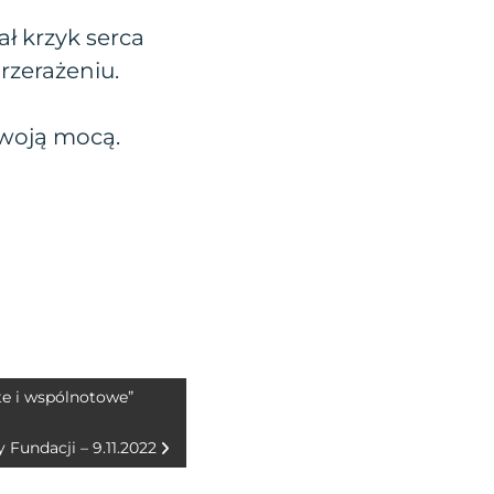
ał krzyk serca
rzerażeniu.
Twoją mocą.
te i wspólnotowe”
Fundacji – 9.11.2022