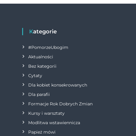
w
k
i
g
Kategorie
a
#PomorzeUbogim
c
Aktualności
Bez kategorii
j
Cytaty
a
Dla kobiet konsekrowanych
Dla parafii
w
Formacje Rok Dobrych Zmian
p
Kursy i warsztaty
i
Modlitwa wstawiennicza
Papież mówi