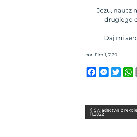
Jezu, naucz m
drugiego c
Daj mi ser
por. Flm 1, 7-20
F
M
T
a
e
w
c
ss
it
e
e
te
b
n
r
N
Świadectwa z rekole
11.2022
o
g
a
o
er