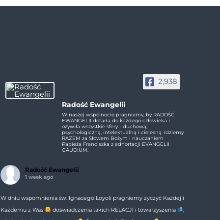
2,938
Radość Ewangelii
W naszej wspólnocie pragniemy, by RADOŚĆ
EWANGELII dotarła do każdego człowieka i
ożywiła wszystkie sfery - duchową,
psychologiczną, intelektualną i cielesną. Idziemy
RAZEM za Słowem Bożym i nauczaniem
Papieża Franciszka z adhortacji EVANGELII
GAUDIUM.
Radość Ewangelii
1 week ago
W dniu wspomnienia św. Ignacego Loyoli pragniemy życzyć Każdej i
Każdemu z Was
doświadczenia takich RELACJI i towarzyszenia
,