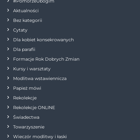
c
#PomorzeUbogim
Aktualności
j
Bez kategorii
a
Cytaty
Dla kobiet konsekrowanych
w
Dla parafii
p
Formacje Rok Dobrych Zmian
Kursy i warsztaty
i
Modlitwa wstawiennicza
s
Papież mówi
Rekolekcje
u
Rekolekcje ONLINE
Świadectwa
Towarzyszenie
Wieczór modlitwy i łaski