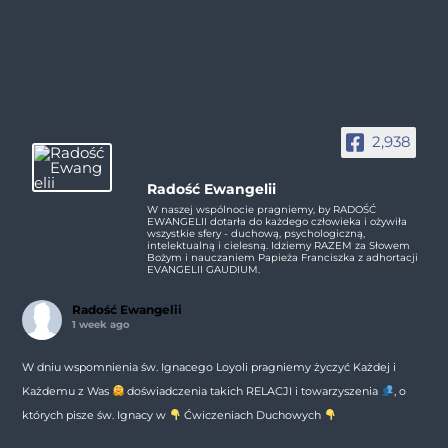
2,938
Radość Ewangelii
W naszej wspólnocie pragniemy, by RADOŚĆ
EWANGELII dotarła do każdego człowieka i ożywiła
wszystkie sfery - duchową, psychologiczną,
intelektualną i cielesną. Idziemy RAZEM za Słowem
Bożym i nauczaniem Papieża Franciszka z adhortacji
EVANGELII GAUDIUM.
Radość Ewangelii
1 week ago
W dniu wspomnienia św. Ignacego Loyoli pragniemy życzyć Każdej i
Każdemu z Was
doświadczenia takich RELACJI i towarzyszenia
, o
których pisze św. Ignacy w
Ćwiczeniach Duchowych