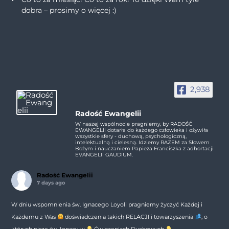
dobra – prosimy o więcej :)
2,938
Radość Ewangelii
W naszej wspólnocie pragniemy, by RADOŚĆ
EWANGELII dotarła do każdego człowieka i ożywiła
wszystkie sfery - duchową, psychologiczną,
intelektualną i cielesną. Idziemy RAZEM za Słowem
Bożym i nauczaniem Papieża Franciszka z adhortacji
EVANGELII GAUDIUM.
Radość Ewangelii
7 days ago
W dniu wspomnienia św. Ignacego Loyoli pragniemy życzyć Każdej i
Każdemu z Was
doświadczenia takich RELACJI i towarzyszenia
, o
których pisze św. Ignacy w
Ćwiczeniach Duchowych