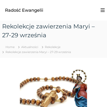
S
k
Radość Ewangelii
i
p
t
Rekolekcje zawierzenia Maryi –
o
c
27-29 września
o
n
t
Home
Aktualności
Rekolekcje
e
Rekolekcje zawierzenia Maryi – 27-29 września
n
t