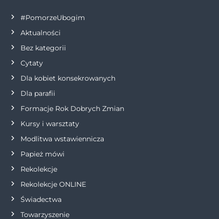
a
#PomorzeUbogim
c
Aktualności
j
Bez kategorii
Cytaty
a
Dla kobiet konsekrowanych
w
Dla parafii
Formacje Rok Dobrych Zmian
p
Kursy i warsztaty
i
Modlitwa wstawiennicza
s
Papież mówi
Rekolekcje
u
Rekolekcje ONLINE
Świadectwa
Towarzyszenie