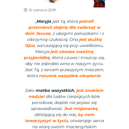
12 czerwca 2019
„
Maryja
jest tą, która
potrafi
przemienić stajnię dla zwierząt w
dom Jezusa
, z ubogimi pieluszkami i z
olbrzymią czułością. Ona
jest służką
Ojca
, wzruszającą się przy uwielbianiu.
Maryja
jest zawsze uważną
przyjaciółką
, która czuwa i troszczy się,
aby nie zabrakło wina w naszym życiu.
Jest Tą, z sercem przeszytym mieczem,
która
rozumie wszystkie cierpienia
.
Jako
matka wszystkich
,
jest znakiem
nadziei
dla ludów cierpiących bóle
porodowe, dopóki nie pojawi się
sprawiedliwość.
Jest misjonarką
zbliżającą się do nas,
by nam
towarzyszyć w życiu
, otwierając serca
na wiarę swoim macierzyńskim