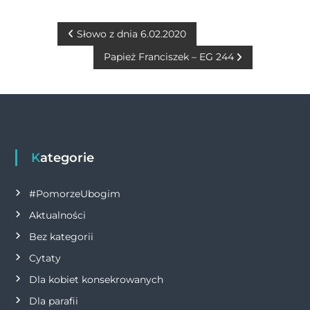
e
e
te
s
l
y
t
b
n
r
A
Li
N
Słowo z dnia 6.02.2020
o
g
p
n
Papież Franciszek – EG 244
a
o
er
p
k
w
k
i
g
Kategorie
a
#PomorzeUbogim
Aktualności
c
Bez kategorii
j
Cytaty
Dla kobiet konsekrowanych
a
Dla parafii