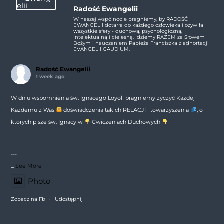
Radość Ewangelii
W naszej wspólnocie pragniemy, by RADOŚĆ
EWANGELII dotarła do każdego człowieka i ożywiła
wszystkie sfery - duchową, psychologiczną,
intelektualną i cielesną. Idziemy RAZEM za Słowem
Bożym i nauczaniem Papieża Franciszka z adhortacji
EVANGELII GAUDIUM.
Radość Ewangelii
1 week ago
W dniu wspomnienia św. Ignacego Loyoli pragniemy życzyć Każdej i
Każdemu z Was
doświadczenia takich RELACJI i towarzyszenia
, o
których pisze św. Ignacy w
Ćwiczeniach Duchowych
---
...
See More
Photo
Zobacz na Fb
·
Udostępnij