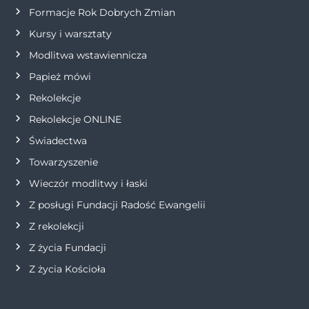
w
Formacje Rok Dobrych Zmian
p
Kursy i warsztaty
Modlitwa wstawiennicza
i
Papież mówi
s
Rekolekcje
Rekolekcje ONLINE
u
Świadectwa
Towarzyszenie
Wieczór modlitwy i łaski
Z posługi Fundacji Radość Ewangelii
Z rekolekcji
Z życia Fundacji
Z życia Kościoła