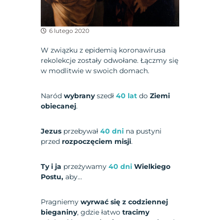
6 lutego 2020
W związku z epidemią koronawirusa
rekolekcje zostały odwołane. Łączmy się
w modlitwie w swoich domach.
Naród
wybrany
szedł
40 lat
do
Ziemi
obiecanej
.
Jezus
przebywał
40 dni
na pustyni
przed
rozpoczęciem misji
.
Ty i ja
przeżywamy
40 dni
Wielkiego
Postu,
aby…
Pragniemy
wyrwać się
z codziennej
bieganiny
, gdzie łatwo
tracimy