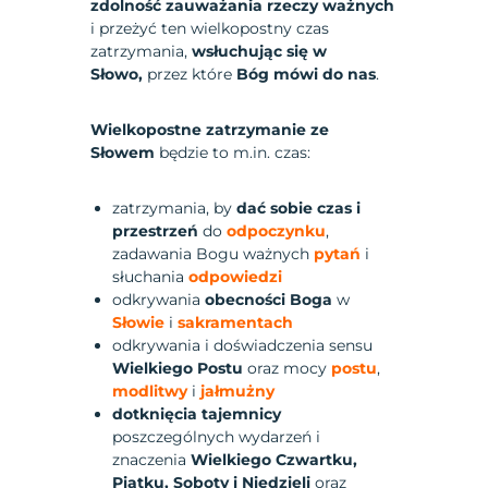
zdolność zauważania rzeczy ważnych
i przeżyć ten wielkopostny czas
zatrzymania,
wsłuchując się w
Słowo,
przez które
Bóg mówi do nas
.
Wielkopostne zatrzymanie ze
Słowem
będzie to m.in. czas:
zatrzymania, by
dać sobie
czas i
przestrzeń
do
odpoczynku
,
zadawania Bogu ważnych
pytań
i
słuchania
odpowiedzi
odkrywania
obecności Boga
w
Słowie
i
sakramentach
odkrywania i doświadczenia sensu
Wielkiego Postu
oraz mocy
postu
,
modlitwy
i
jałmużny
dotknięcia tajemnicy
poszczególnych wydarzeń i
znaczenia
Wielkiego Czwartku,
Piątku, Soboty i Niedzieli
oraz