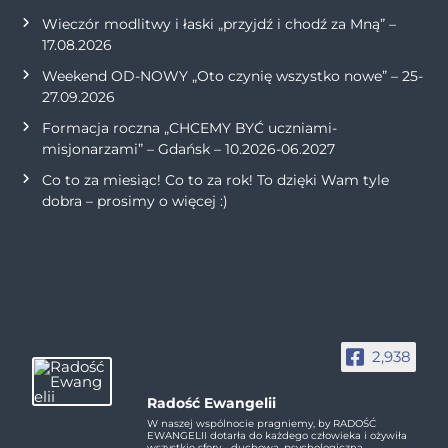
Wieczór modlitwy i łaski „przyjdź i chodź za Mną” –
17.08.2026
Weekend OD-NOWY „Oto czynię wszystko nowe” – 25-
27.09.2026
Formacja roczna „CHCEMY BYĆ uczniami-
misjonarzami” – Gdańsk – 10.2026-06.2027
Co to za miesiąc! Co to za rok! To dzięki Wam tyle
dobra – prosimy o więcej :)
2,938
Radość Ewangelii
W naszej wspólnocie pragniemy, by RADOŚĆ
EWANGELII dotarła do każdego człowieka i ożywiła
wszystkie sfery - duchową, psychologiczną,