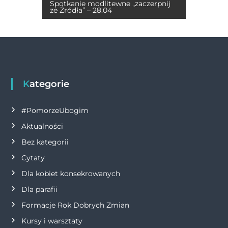
a
Spotkanie modlitewne „zaczerpnij
o
er
p
k
ze Źródła” – 28.04
w
k
i
g
Kategorie
a
#PomorzeUbogim
c
Aktualności
j
Bez kategorii
Cytaty
a
Dla kobiet konsekrowanych
w
Dla parafii
Formacje Rok Dobrych Zmian
p
Kursy i warsztaty