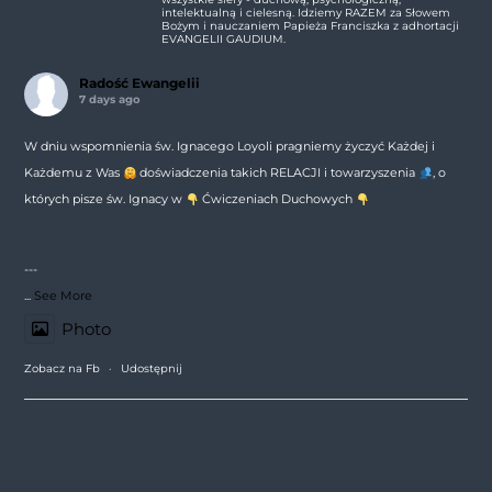
intelektualną i cielesną. Idziemy RAZEM za Słowem
Bożym i nauczaniem Papieża Franciszka z adhortacji
EVANGELII GAUDIUM.
Radość Ewangelii
7 days ago
W dniu wspomnienia św. Ignacego Loyoli pragniemy życzyć Każdej i
Każdemu z Was
doświadczenia takich RELACJI i towarzyszenia
, o
których pisze św. Ignacy w
Ćwiczeniach Duchowych
---
...
See More
Photo
Zobacz na Fb
·
Udostępnij