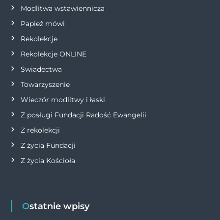
i
Modlitwa wstawiennicza
s
Papież mówi
Rekolekcje
u
Rekolekcje ONLINE
Świadectwa
Towarzyszenie
Wieczór modlitwy i łaski
Z posługi Fundacji Radość Ewangelii
Z rekolekcji
Z życia Fundacji
Z życia Kościoła
Ostatnie wpisy