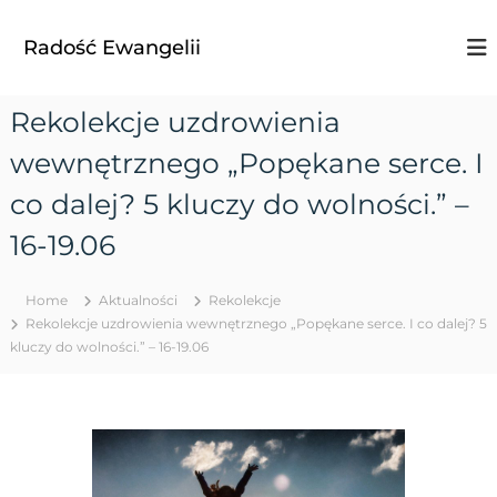
S
k
Radość Ewangelii
i
p
t
Rekolekcje uzdrowienia
o
c
wewnętrznego „Popękane serce. I
o
n
co dalej? 5 kluczy do wolności.” –
t
16-19.06
e
n
t
Home
Aktualności
Rekolekcje
Rekolekcje uzdrowienia wewnętrznego „Popękane serce. I co dalej? 5
kluczy do wolności.” – 16-19.06