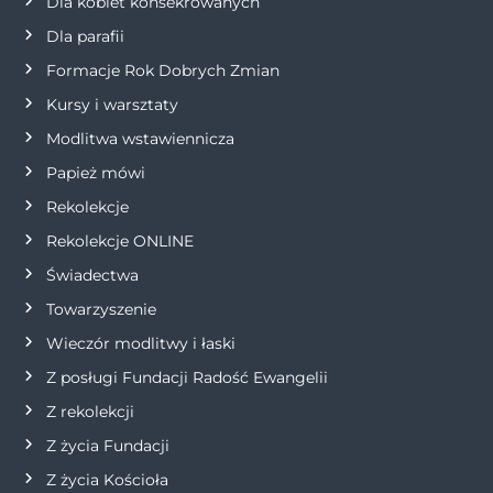
Dla kobiet konsekrowanych
w
Dla parafii
p
Formacje Rok Dobrych Zmian
Kursy i warsztaty
i
Modlitwa wstawiennicza
s
Papież mówi
Rekolekcje
u
Rekolekcje ONLINE
Świadectwa
Towarzyszenie
Wieczór modlitwy i łaski
Z posługi Fundacji Radość Ewangelii
Z rekolekcji
Z życia Fundacji
Z życia Kościoła