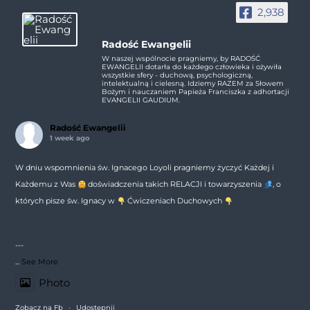
2,938
Radość Ewangelii
W naszej wspólnocie pragniemy, by RADOŚĆ
EWANGELII dotarła do każdego człowieka i ożywiła
wszystkie sfery - duchową, psychologiczną,
intelektualną i cielesną. Idziemy RAZEM za Słowem
Bożym i nauczaniem Papieża Franciszka z adhortacji
EVANGELII GAUDIUM.
Radość Ewangelii
1 week ago
W dniu wspomnienia św. Ignacego Loyoli pragniemy życzyć Każdej i
Każdemu z Was
doświadczenia takich RELACJI i towarzyszenia
, o
których pisze św. Ignacy w
Ćwiczeniach Duchowych
---
...
See More
Photo
Zobacz na Fb
·
Udostępnij