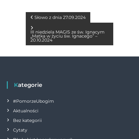
e
e
te
s
l
y
t
b
n
r
A
Li
N
Słowo z dnia 27.09.2024
o
g
p
n
a
III niedziela MAGIS ze św. Ignacym
o
er
p
k
„Matka w życiu św. Ignacego” –
20.10.2024
w
k
i
g
Kategorie
a
c
#PomorzeUbogim
Aktualności
j
Bez kategorii
a
Cytaty