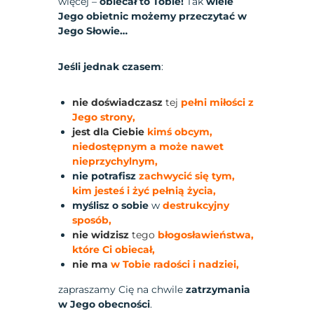
więcej –
obiecał to Tobie!
Tak
wiele
Jego obietnic możemy przeczytać w
Jego Słowie…
Jeśli jednak czasem
:
nie doświadczasz
tej
pełni miłości z
Jego strony,
jest dla Ciebie
kimś obcym,
niedostępnym a może nawet
nieprzychylnym,
nie potrafisz
zachwycić się tym,
kim jesteś i żyć pełnią życia,
myślisz o sobie
w
destrukcyjny
sposób,
nie widzisz
tego
błogosławieństwa,
które Ci obiecał,
nie ma
w Tobie radości i nadziei,
zapraszamy Cię na chwile
zatrzymania
w Jego obecności
.