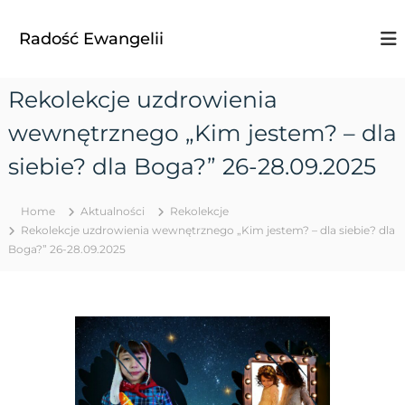
S
k
Radość Ewangelii
i
p
t
Rekolekcje uzdrowienia
o
c
wewnętrznego „Kim jestem? – dla
o
n
siebie? dla Boga?” 26-28.09.2025
t
e
Home
Aktualności
Rekolekcje
n
Rekolekcje uzdrowienia wewnętrznego „Kim jestem? – dla siebie? dla
t
Boga?” 26-28.09.2025