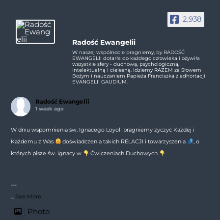
2,938
Radość Ewangelii
W naszej wspólnocie pragniemy, by RADOŚĆ
EWANGELII dotarła do każdego człowieka i ożywiła
wszystkie sfery - duchową, psychologiczną,
intelektualną i cielesną. Idziemy RAZEM za Słowem
Bożym i nauczaniem Papieża Franciszka z adhortacji
EVANGELII GAUDIUM.
Radość Ewangelii
1 week ago
W dniu wspomnienia św. Ignacego Loyoli pragniemy życzyć Każdej i
Każdemu z Was
doświadczenia takich RELACJI i towarzyszenia
, o
których pisze św. Ignacy w
Ćwiczeniach Duchowych
---
...
See More
Photo