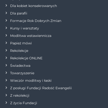
Dla kobiet konsekrowanych
a
Dla parafii
w
Formacje Rok Dobrych Zmian
p
Kursy i warsztaty
Modlitwa wstawiennicza
i
Papież mówi
s
Rekolekcje
Rekolekcje ONLINE
u
Świadectwa
Towarzyszenie
Wieczór modlitwy i łaski
Z posługi Fundacji Radość Ewangelii
Z rekolekcji
Z życia Fundacji