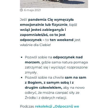
6 maja 2021
Jeśli
pandemia Cię wymęczyła
emocjonalnie lub fizycznie
, bądź
wciąż jesteś zabiegany/a i
zapomniałeś/aś, co to jest
odpoczynek –
to
ten weekend
jest
właśnie dla Ciebie!
Pozwól sobie na
odpoczynek nad
morzem
, gdzie sama natura pomaga
zatrzymać się i wyciszyć rozproszone
zmysły.
Pozwól sobie na chwile
sam na sam
z Bogiem, z samym sobą i z
drugim człowiekiem,
aby na nowo
odkryć, że można czerpać siły ze
Źródła i z dobrych relacji.
Podczas
rekolekcji „Odpocznij we