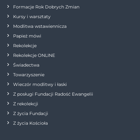
Formacje Rok Dobrych Zmian
p
Kursy i warsztaty
i
Modlitwa wstawiennicza
s
Papież mówi
Rekolekcje
u
Rekolekcje ONLINE
Świadectwa
Towarzyszenie
Wieczór modlitwy i łaski
Z posługi Fundacji Radość Ewangelii
Z rekolekcji
Z życia Fundacji
Z życia Kościoła