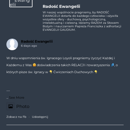
Radość Ewangelii
W naszej wspólnocie pragniemy, by RADOŚĆ
EWANGELII dotarła do każdego człowieka i ożywiła
wszystkie sfery - duchową, psychologiczną,
intelektualną i cielesną. Idziemy RAZEM za Słowem
Bożym i nauczaniem Papieża Franciszka z adhortacji
EVANGELII GAUDIUM.
Radość Ewangelii
6 days ago
W dniu wspomnienia św. Ignacego Loyoli pragniemy życzyć Każdej i
Każdemu z Was
doświadczenia takich RELACJI i towarzyszenia
, o
których pisze św. Ignacy w
Ćwiczeniach Duchowych
---
...
See More
Photo
Zobacz na Fb
·
Udostępnij