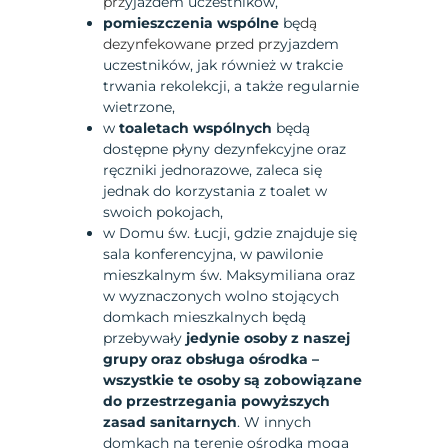
prz
yjazdem uczestników,
pomieszczenia wspólne
bę
dą
dezynfekowane przed prz
yjazdem
uczestników, jak również w trakcie
trwania rekolekcji, a także regularnie
wietrzone,
w
toaletach wspólnych
będą
dostępne płyny dezynfekcyjne oraz
ręczniki jednorazowe, zaleca się
jednak do korzystania z toalet w
swoich pokojach,
w Domu św. Łucji, gdzie znajduje się
sala konferencyjna, w pawilonie
mieszkalnym św. Maksymiliana oraz
w wyznaczonych wolno stojących
domkach mieszkalnych będą
przebywały
jedynie osoby z naszej
grupy oraz obsługa ośrodka –
wszystkie te osoby są zobowiązane
do przestrzegania powyższych
zasad sanitarnych
. W innych
domkach na terenie ośrodka mogą