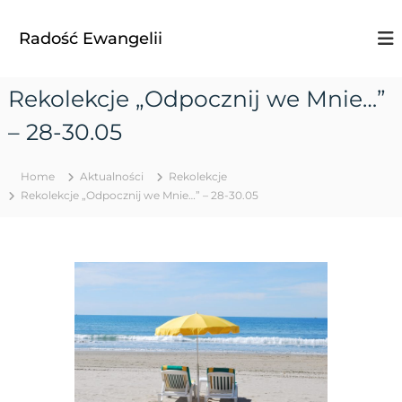
S
k
Radość Ewangelii
i
p
t
Rekolekcje „Odpocznij we Mnie…”
o
c
– 28-30.05
o
n
t
Home
Aktualności
Rekolekcje
e
Rekolekcje „Odpocznij we Mnie…” – 28-30.05
n
t