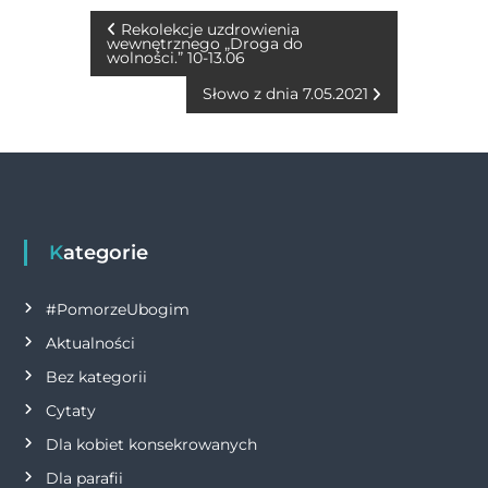
b
n
r
A
Li
N
Rekolekcje uzdrowienia
wewnętrznego „Droga do
o
g
p
n
wolności.” 10-13.06
a
o
er
p
k
Słowo z dnia 7.05.2021
w
k
i
g
Kategorie
a
#PomorzeUbogim
c
Aktualności
j
Bez kategorii
Cytaty
a
Dla kobiet konsekrowanych
w
Dla parafii