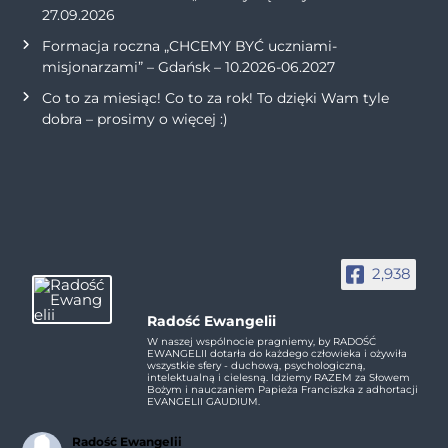
27.09.2026
Formacja roczna „CHCEMY BYĆ uczniami-
misjonarzami” – Gdańsk – 10.2026-06.2027
Co to za miesiąc! Co to za rok! To dzięki Wam tyle
dobra – prosimy o więcej :)
2,938
Radość Ewangelii
W naszej wspólnocie pragniemy, by RADOŚĆ
EWANGELII dotarła do każdego człowieka i ożywiła
wszystkie sfery - duchową, psychologiczną,
intelektualną i cielesną. Idziemy RAZEM za Słowem
Bożym i nauczaniem Papieża Franciszka z adhortacji
EVANGELII GAUDIUM.
Radość Ewangelii