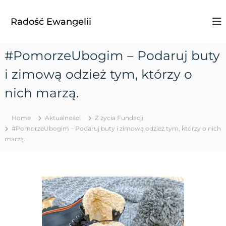
S
k
Radość Ewangelii
i
p
t
#PomorzeUbogim – Podaruj buty
o
c
i zimową odzież tym, którzy o
o
n
nich marzą.
t
e
Home
Aktualności
Z życia Fundacji
n
#PomorzeUbogim – Podaruj buty i zimową odzież tym, którzy o nich
t
marzą.