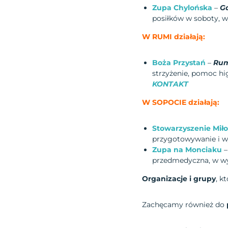
Zupa Chylońska
–
G
posiłków w soboty, 
W RUMI działają:
Boża Przystań
–
Rum
strzyżenie, pomoc hi
KONTAKT
W SOPOCIE działają:
Stowarzyszenie Miło
przygotowywanie i w
Zupa na Monciaku
przedmedyczna, w w
Organizacje i grupy
, k
Zachęcamy również do