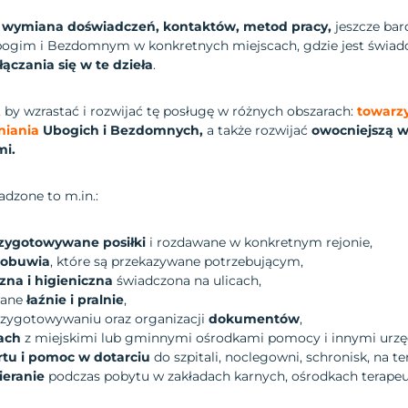
 wymiana doświadczeń, kontaktów, metod pracy,
jeszcze bard
gim i Bezdomnym w konkretnych miejscach, gdzie jest świadc
ączania się w te dzieła
.
, by wzrastać i rozwijać tę posługę w różnych obszarach:
towarzy
niania
Ubogich i Bezdomnych,
a także rozwijać
owocniejszą w
i.
adzone to m.in.:
zygotowywane posiłki
i rozdawane w konkretnym rejonie,
z obuwia
, które są przekazywane potrzebującym,
a i higieniczna
świadczona na ulicach,
wane
łaźnie i pralnie
,
rzygotowywaniu oraz organizacji
dokumentów
,
ach
z miejskimi lub gminnymi ośrodkami pomocy i innymi urzę
rtu i pomoc w dotarciu
do szpitali, noclegowni, schronisk, na te
ieranie
podczas pobytu w zakładach karnych, ośrodkach terapeu