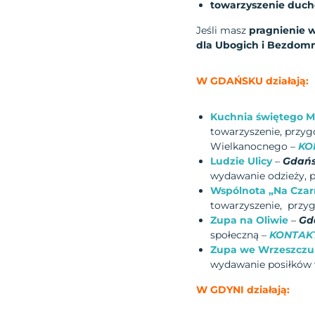
towarzyszenie duch
Jeśli masz
pragnienie w
dla Ubogich i Bezdom
W GDAŃSKU działają:
Kuchnia świętego M
towarzyszenie, przyg
Wielkanocnego –
KO
Ludzie Ulicy
–
Gdańs
wydawanie odzieży,
Wspólnota „Na Czar
towarzyszenie, przy
Zupa na Oliwie
–
Gd
społeczną –
KONTAK
Zupa we Wrzeszczu
wydawanie posiłków 
W GDYNI działają: