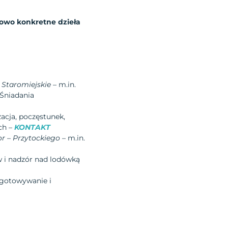
gowo konkretne dzieła
e Staromiejskie
– m.in.
 Śniadania
zacja, poczęstunek,
ch –
KONTAKT
tor – Przytockiego
– m.in.
w i nadzór nad lodówką
ygotowywanie i