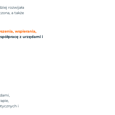
ziej rozwijała
zona, a także
szenia, wspierania,
spółpracę z urzędami i
dami,
rapie,
tycznych i