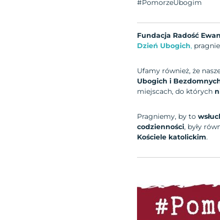
#PomorzeUbogim
Fundacja Radość Ewan
Dzień Ubogich
,
pragni
Ufamy również, że nasz
Ubogich i Bezdomnyc
miejscach, do których
n
Pragniemy, by to
wsłuc
codzienności
, były rów
Kościele katolickim
.