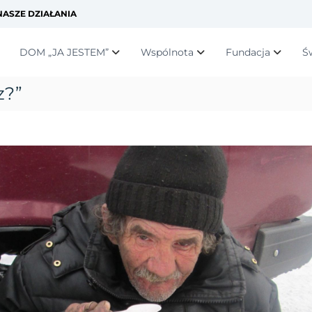
ASZE DZIAŁANIA
DOM „JA JESTEM”
Wspólnota
Fundacja
Ś
z?”