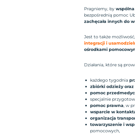
Pragniemy, by
wspólna
bezpośrednią pomoc Ubo
zachęcała innych do wł
Jest to także możliwość
integracji i usamodziel
ośrodkami pomocowym
Działania, które są prow
każdego tygodnia
pr
zbiórki odzieży ora
pomoc przedmedyczn
specjalnie przygoto
pomoc prawna
, w p
wsparcie w kontakt
organizacja transpo
towarzyszenie i wsp
pomocowych,