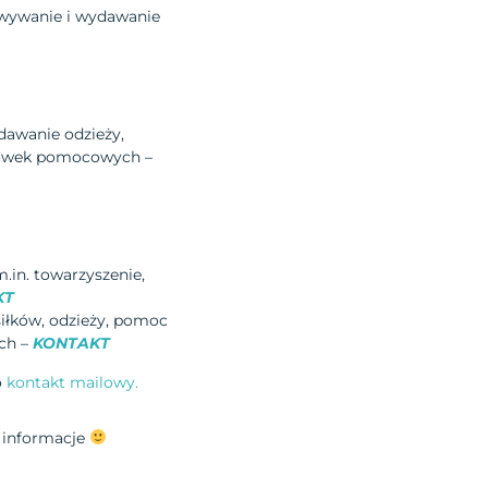
owywanie i wydawanie
ydawanie odzieży,
acówek pomocowych –
.in. towarzyszenie,
KT
iłków, odzieży, pomoc
ch –
KONTAKT
o
kontakt mailowy.
 informacje