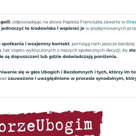
gelii
, odpowiadając na słowa Papieża Franciszka zawarte w
Orę
e
jednoczyć te środowiska i wspierać je
w podejmowanych przez 
e
spotkania i wzajemny kontakt
, pomogą nam jeszcze bardziej
h
, tak często wykluczonych z naszych społecznych decyzji, by
st
ie są dopuszczani lub gdzie doświadczają poniżenia.
hiwanie się w głos Ubogich i Bezdomnych i tych, którzy im t
nież
zauważone i uwzględnione w procesie synodalnym, który