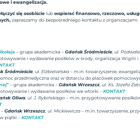
owe i ewangelizacja.
łączyć się
osobiście
lub
wspierać finansowo, rzeczowo, usłu
nych,
zapraszamy do bezpośredniego kontaktu z organizacjami.
ikołaja
– grupa akademicka –
Gdańsk Śródmieście
, ul. Podwal
otowywanie i wydawanie posiłków w środy, organizacja Wigilii i
NTAKT
k Śródmieście
, ul. Elżbietańska
– m.in. towarzyszenie, ewangeli
 pomoc przedmedyczna oraz w dotarciu do placówek pomocowy
nej”
– grupa akademicka –
Gdańsk Wrzeszcz
, ul. Ks. Józefa Za
gotowywanie i wydawanie posiłków we wtorki –
KONTAKT
ańsk Oliwa
, ul. J. Rybińskiego
– m.in. przygotowywanie posiłkó
T
–
Gdańsk Wrzeszcz
, ul. Mickiewicza
– m.in. towarzyszenie, prz
w piątki –
KONTAKT