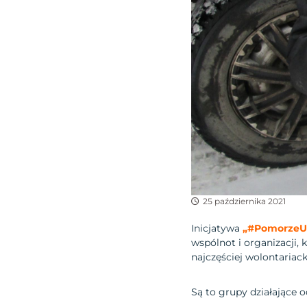
25 października 2021
Inicjatywa
„#PomorzeU
wspólnot i organizacji, 
najczęściej wolontariack
Są to grupy działające od