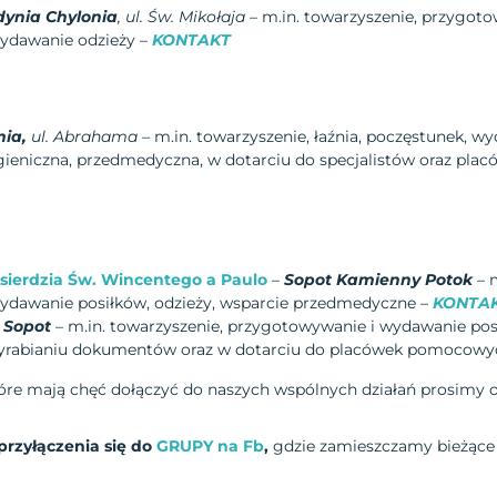
dynia Chylonia
, ul. Św. Mikołaja
– m.in. towarzyszenie, przygot
wydawanie odzieży –
KONTAKT
ia,
ul. Abrahama
– m.in. towarzyszenie, łaźnia, poczęstunek, w
gieniczna, przedmedyczna, w dotarciu do specjalistów oraz pl
sierdzia Św. Wincentego a Paulo
–
Sopot Kamienny Potok
– m
ydawanie posiłków, odzieży, wsparcie przedmedyczne –
KONTA
–
Sopot
– m.in. towarzyszenie, przygotowywanie i wydawanie pos
yrabianiu dokumentów oraz w dotarciu do placówek pomocowy
tóre mają chęć dołączyć do naszych wspólnych działań prosimy 
przyłączenia się do
GRUPY na Fb
,
gdzie zamieszczamy bieżące