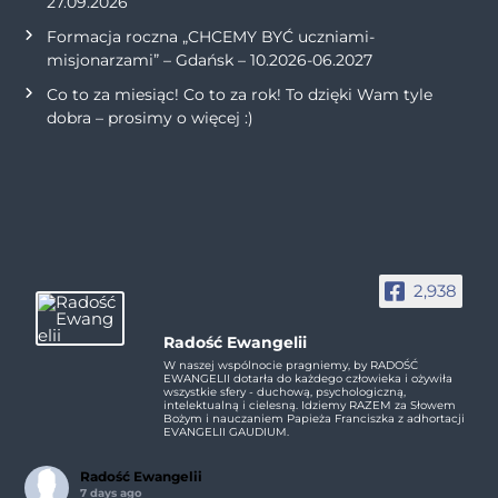
27.09.2026
Formacja roczna „CHCEMY BYĆ uczniami-
misjonarzami” – Gdańsk – 10.2026-06.2027
Co to za miesiąc! Co to za rok! To dzięki Wam tyle
dobra – prosimy o więcej :)
2,938
Radość Ewangelii
W naszej wspólnocie pragniemy, by RADOŚĆ
EWANGELII dotarła do każdego człowieka i ożywiła
wszystkie sfery - duchową, psychologiczną,
intelektualną i cielesną. Idziemy RAZEM za Słowem
Bożym i nauczaniem Papieża Franciszka z adhortacji
EVANGELII GAUDIUM.
Radość Ewangelii
7 days ago