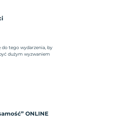
ci
ę do tego wydarzenia, by
 być dużym wyzwaniem
żsamość” ONLINE