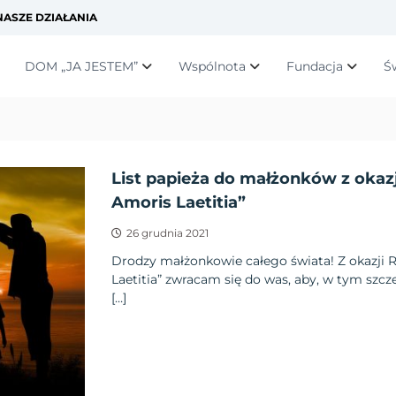
ASZE DZIAŁANIA
DOM „JA JESTEM”
Wspólnota
Fundacja
Ś
List papieża do małżonków z okaz
Amoris Laetitia”
26 grudnia 2021
Drodzy małżonkowie całego świata! Z okazji 
Laetitia” zwracam się do was, aby, w tym szcz
[…]