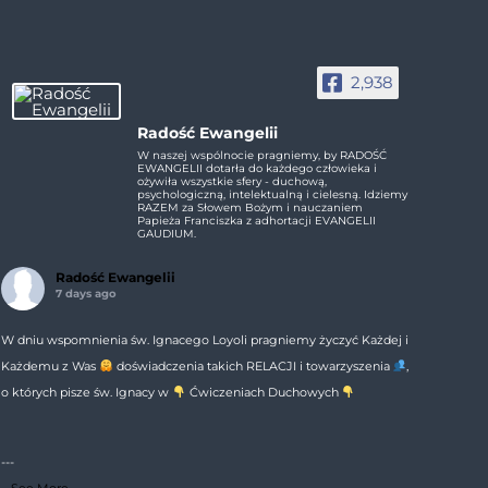
2,938
Radość Ewangelii
W naszej wspólnocie pragniemy, by RADOŚĆ
EWANGELII dotarła do każdego człowieka i
ożywiła wszystkie sfery - duchową,
psychologiczną, intelektualną i cielesną. Idziemy
RAZEM za Słowem Bożym i nauczaniem
Papieża Franciszka z adhortacji EVANGELII
GAUDIUM.
Radość Ewangelii
7 days ago
W dniu wspomnienia św. Ignacego Loyoli pragniemy życzyć Każdej i
Każdemu z Was
doświadczenia takich RELACJI i towarzyszenia
,
o których pisze św. Ignacy w
Ćwiczeniach Duchowych
---