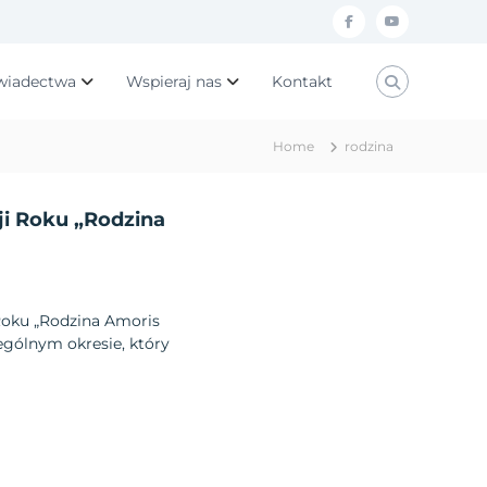
f
y
a
o
wiadectwa
Wspieraj nas
Kontakt
c
u
e
t
Home
rodzina
b
u
o
b
ji Roku „Rodzina
o
e
k
Roku „Rodzina Amoris
ególnym okresie, który