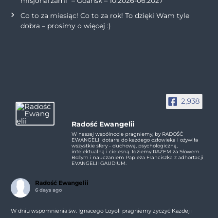
misjonarzami” – Gdańsk – 10.2026-06.2027
Co to za miesiąc! Co to za rok! To dzięki Wam tyle
dobra – prosimy o więcej :)
2,938
Radość Ewangelii
W naszej wspólnocie pragniemy, by RADOŚĆ
EWANGELII dotarła do każdego człowieka i ożywiła
wszystkie sfery - duchową, psychologiczną,
intelektualną i cielesną. Idziemy RAZEM za Słowem
Bożym i nauczaniem Papieża Franciszka z adhortacji
EVANGELII GAUDIUM.
Radość Ewangelii
6 days ago
W dniu wspomnienia św. Ignacego Loyoli pragniemy życzyć Każdej i