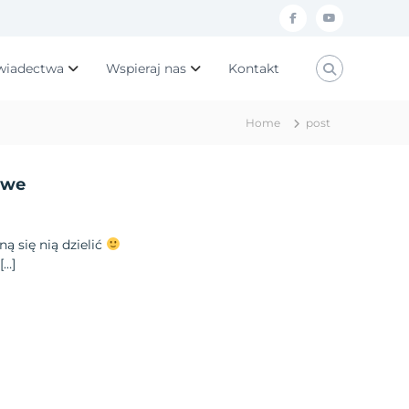
f
y
a
o
wiadectwa
Wspieraj nas
Kontakt
c
u
e
t
Home
post
b
u
o
b
owe
o
e
k
ą się nią dzielić
[…]