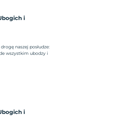
Ubogich i
 drogę naszej posłudze:
rzede wszystkim ubodzy i
Ubogich i