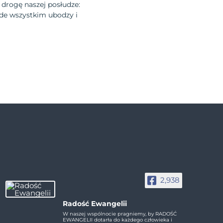
 drogę naszej posłudze:
rzede wszystkim ubodzy i
2,938
Radość Ewangelii
W naszej wspólnocie pragniemy, by RADOŚĆ
EWANGELII dotarła do każdego człowieka i