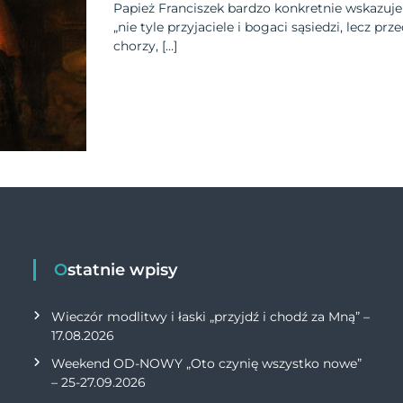
Papież Franciszek bardzo konkretnie wskazuje
„nie tyle przyjaciele i bogaci sąsiedzi, lecz p
chorzy, […]
Ostatnie wpisy
Wieczór modlitwy i łaski „przyjdź i chodź za Mną” –
17.08.2026
Weekend OD-NOWY „Oto czynię wszystko nowe”
– 25-27.09.2026