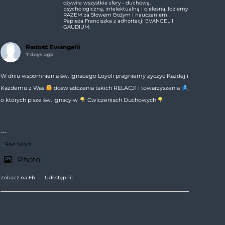
ożywiła wszystkie sfery - duchową,
psychologiczną, intelektualną i cielesną. Idziemy
RAZEM za Słowem Bożym i nauczaniem
Papieża Franciszka z adhortacji EVANGELII
GAUDIUM.
Radość Ewangelii
7 days ago
W dniu wspomnienia św. Ignacego Loyoli pragniemy życzyć Każdej i
Każdemu z Was
doświadczenia takich RELACJI i towarzyszenia
,
o których pisze św. Ignacy w
Ćwiczeniach Duchowych
---
...
See More
Photo
Zobacz na Fb
·
Udostępnij