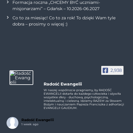
Formacja roczna „CHCEMY BYĆ uczniami-
misjonarzami” – Gdańsk – 10.2026-06.2027
Co to za miesiąc! Co to za rok! To dzięki Wam tyle
dobra – prosimy o więcej :)
2,938
Radość Ewangelii
W naszej wspólnocie pragniemy, by RADOŚĆ
EWANGELII dotarła do każdego człowieka i ożywiła
wszystkie sfery - duchową, psychologiczną,
intelektualną i cielesną. Idziemy RAZEM za Słowem
Bożym i nauczaniem Papieża Franciszka z adhortacji
EVANGELII GAUDIUM.
Radość Ewangelii
1 week ago