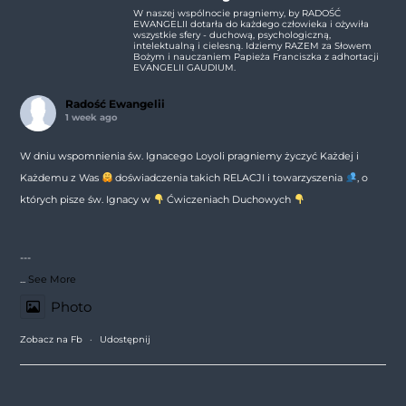
W naszej wspólnocie pragniemy, by RADOŚĆ
EWANGELII dotarła do każdego człowieka i ożywiła
wszystkie sfery - duchową, psychologiczną,
intelektualną i cielesną. Idziemy RAZEM za Słowem
Bożym i nauczaniem Papieża Franciszka z adhortacji
EVANGELII GAUDIUM.
Radość Ewangelii
1 week ago
W dniu wspomnienia św. Ignacego Loyoli pragniemy życzyć Każdej i
Każdemu z Was
doświadczenia takich RELACJI i towarzyszenia
, o
których pisze św. Ignacy w
Ćwiczeniach Duchowych
---
...
See More
Photo
Zobacz na Fb
·
Udostępnij