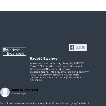
2,938
Radość Ewangelii
W naszej wspólnocie pragniemy, by RADOŚĆ
EWANGELII dotarła do każdego człowieka i
ożywiła wszystkie sfery - duchową,
psychologiczną, intelektualną i cielesną. Idziemy
RAZEM za Słowem Bożym i nauczaniem
Papieża Franciszka z adhortacji EVANGELII
GAUDIUM.
Radość Ewangelii
1 week ago
W dniu wspomnienia św. Ignacego Loyoli pragniemy życzyć Każdej i