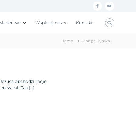
f
y
a
o
wiadectwa
Wspieraj nas
Kontakt
c
u
e
t
Home
kana galilejnska
b
u
o
b
o
e
k
 Jezusa obchodzi moje
zeczami! Tak […]