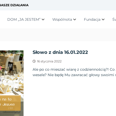
ASZE DZIAŁANIA
DOM „JA JESTEM”
Wspólnota
Fundacja
Ś
Słowo z dnia 16.01.2022
16 stycznia 2022
Ale po co mieszać wiarę z codziennością?! Co
wesele? Nie będę Mu zawracać głowy swoimi r