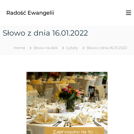
S
k
Radość Ewangelii
i
p
t
Słowo z dnia 16.01.2022
o
c
o
Home
Słowo na dziś
Cytaty
Słowo z dnia 16.01.2022
n
t
e
n
t