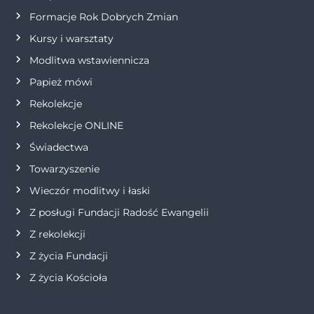
p
Formacje Rok Dobrych Zmian
i
Kursy i warsztaty
Modlitwa wstawiennicza
s
Papież mówi
u
Rekolekcje
Rekolekcje ONLINE
Świadectwa
Towarzyszenie
Wieczór modlitwy i łaski
Z posługi Fundacji Radość Ewangelii
Z rekolekcji
Z życia Fundacji
Z życia Kościoła