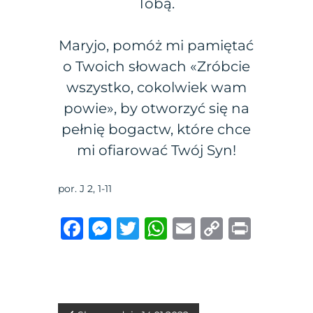
Tobą.
Maryjo, pomóż mi pamiętać
o Twoich słowach «Zróbcie
wszystko, cokolwiek wam
powie», by otworzyć się na
pełnię bogactw, które chce
mi ofiarować Twój Syn!
por. J 2, 1-11
F
M
T
W
E
C
P
a
e
w
h
m
o
ri
c
ss
it
at
ai
p
n
e
e
te
s
l
y
t