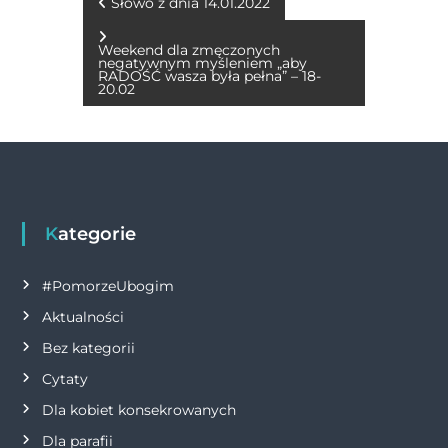
b
n
r
A
Li
N
Słowo z dnia 14.01.2022
o
g
p
n
a
Weekend dla zmęczonych
o
er
p
k
negatywnym myśleniem „aby
RADOŚĆ wasza była pełna” – 18-
w
20.02
k
i
g
a
Kategorie
c
#PomorzeUbogim
j
Aktualności
Bez kategorii
a
Cytaty
w
Dla kobiet konsekrowanych
Dla parafii