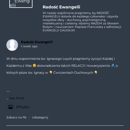
Radość Ewangelii
W naszej wspólnocie pragniemy, by RADOŚĆ
EWANGELII dotarła do każdego człowieka i ożywiła
wszystkie sfery - duchową, psychologiczną,
intelektualną i cielesną. Idziemy RAZEM za Słowem
Bożym i nauczaniem Papieża Franciszka z adhortacji
EVANGELII GAUDIUM.
Radość Ewangelii
1 week ago
W dniu wspomnienia św. Ignacego Loyoli pragniemy życzyć Każdej i
Każdemu z Was
doświadczenia takich RELACJI i towarzyszenia
, o
których pisze św. Ignacy w
Ćwiczeniach Duchowych
---
...
See More
Photo
Zobacz na Fb
·
Udostępnij