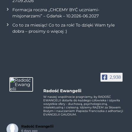
27.09.2026
Formacja roczna „CHCEMY BYĆ uczniami-
misjonarzami” – Gdańsk – 10.2026-06.2027
Co to za miesiąc! Co to za rok! To dzięki Wam tyle
dobra – prosimy o więcej :)
2,938
Radość Ewangelii
W naszej wspólnocie pragniemy, by RADOŚĆ
EWANGELII dotarła do każdego człowieka i ożywiła
wszystkie sfery - duchową, psychologiczną,
intelektualną i cielesną. Idziemy RAZEM za Słowem
Bożym i nauczaniem Papieża Franciszka z adhortacji
EVANGELII GAUDIUM.
Radość Ewangelii
6 days ago