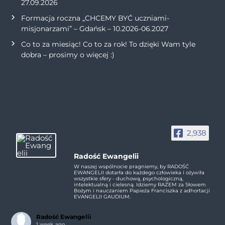
27.09.2026
Formacja roczna „CHCEMY BYĆ uczniami-
misjonarzami” – Gdańsk – 10.2026-06.2027
Co to za miesiąc! Co to za rok! To dzięki Wam tyle
dobra – prosimy o więcej :)
2,938
Radość Ewangelii
W naszej wspólnocie pragniemy, by RADOŚĆ
EWANGELII dotarła do każdego człowieka i ożywiła
wszystkie sfery - duchową, psychologiczną,
intelektualną i cielesną. Idziemy RAZEM za Słowem
Bożym i nauczaniem Papieża Franciszka z adhortacji
EVANGELII GAUDIUM.
Radość Ewangelii
1 week ago