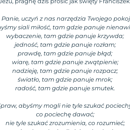
Jezu, pragnę dziś prosić jak święty Franciszek
 Panie, uczyń z nas narzędzia Twojego pokoj
yśmy siali miłość, tam gdzie panuje nienawi
wybaczenie, tam gdzie panuje krzywda;
jedność, tam gdzie panuje rozłam;
prawdę, tam gdzie panuje błąd;
wiarę, tam gdzie panuje zwątpienie;
nadzieję, tam gdzie panuje rozpacz;
światło, tam gdzie panuje mrok;
radość, tam gdzie panuje smutek.
Spraw, abyśmy mogli nie tyle szukać pociechy
co pociechę dawać;
nie tyle szukać zrozumienia, co rozumieć;