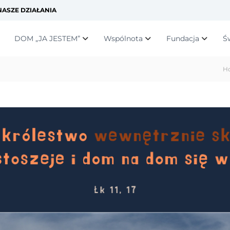
ASZE DZIAŁANIA
DOM „JA JESTEM”
Wspólnota
Fundacja
Ś
H