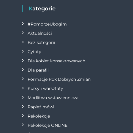
i
Kategorie
g
#PomorzeUbogim
a
Aktualności
Bez kategorii
c
Cytaty
j
Dla kobiet konsekrowanych
Dla parafii
a
Formacje Rok Dobrych Zmian
w
Kursy i warsztaty
Modlitwa wstawiennicza
p
Papież mówi
i
Rekolekcje
s
Rekolekcje ONLINE