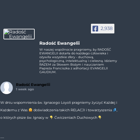
2,938
Radość Ewangelii
W naszej wspólnocie pragniemy, by RADOŚĆ
EWANGELII dotarła do każdego człowieka i
ożywiła wszystkie sfery - duchową,
psychologiczną, intelektualną i cielesną. Idziemy
RAZEM za Słowem Bożym i nauczaniem
Papieża Franciszka z adhortacji EVANGELII
GAUDIUM.
Radość Ewangelii
1 week ago
W dniu wspomnienia św. Ignacego Loyoli pragniemy życzyć Każdej i
Każdemu z Was
doświadczenia takich RELACJI i towarzyszenia
,
o których pisze św. Ignacy w
Ćwiczeniach Duchowych
---