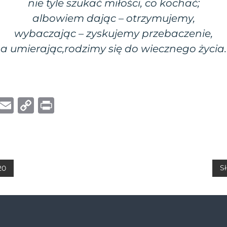
nie tyle szukać miłości, co kochać;
albowiem dając – otrzymujemy,
wybaczając – zyskujemy przebaczenie,
a umierając,rodzimy się do wiecznego życia.
W
E
C
P
h
m
o
ri
at
ai
p
n
s
l
y
t
A
Li
Sł
20
p
n
p
k