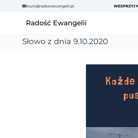
S
biuro@radoscewangelii.pl
WESPRZYJ N
k
i
Radość Ewangelii
p
t
o
Słowo z dnia 9.10.2020
c
o
n
t
e
n
t