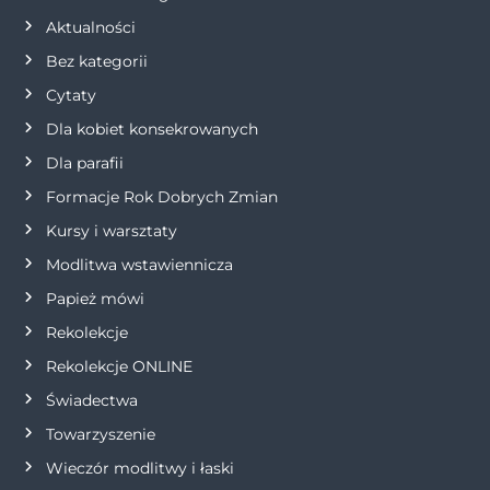
Aktualności
c
Bez kategorii
j
Cytaty
Dla kobiet konsekrowanych
a
Dla parafii
w
Formacje Rok Dobrych Zmian
p
Kursy i warsztaty
Modlitwa wstawiennicza
i
Papież mówi
s
Rekolekcje
Rekolekcje ONLINE
u
Świadectwa
Towarzyszenie
Wieczór modlitwy i łaski