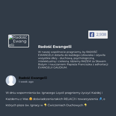
2,938
Radość Ewangelii
W naszej wspólnocie pragniemy, by RADOŚĆ
EWANGELII dotarła do każdego człowieka i ożywiła
wszystkie sfery - duchową, psychologiczną,
intelektualną i cielesną. Idziemy RAZEM za Słowem
Bożym i nauczaniem Papieża Franciszka z adhortacji
EVANGELII GAUDIUM.
Radość Ewangelii
1 week ago
W dniu wspomnienia św. Ignacego Loyoli pragniemy życzyć Każdej i
Każdemu z Was
doświadczenia takich RELACJI i towarzyszenia
, o
których pisze św. Ignacy w
Ćwiczeniach Duchowych