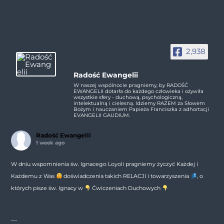
2,938
Radość Ewangelii
W naszej wspólnocie pragniemy, by RADOŚĆ
EWANGELII dotarła do każdego człowieka i ożywiła
wszystkie sfery - duchową, psychologiczną,
intelektualną i cielesną. Idziemy RAZEM za Słowem
Bożym i nauczaniem Papieża Franciszka z adhortacji
EVANGELII GAUDIUM.
Radość Ewangelii
1 week ago
W dniu wspomnienia św. Ignacego Loyoli pragniemy życzyć Każdej i
Każdemu z Was
doświadczenia takich RELACJI i towarzyszenia
, o
których pisze św. Ignacy w
Ćwiczeniach Duchowych
---