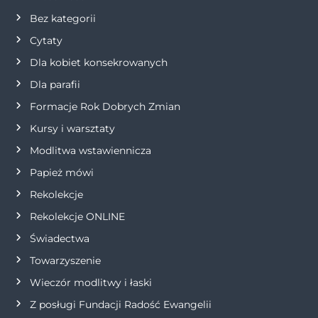
c
Bez kategorii
j
Cytaty
Dla kobiet konsekrowanych
a
Dla parafii
w
Formacje Rok Dobrych Zmian
p
Kursy i warsztaty
Modlitwa wstawiennicza
i
Papież mówi
s
Rekolekcje
Rekolekcje ONLINE
u
Świadectwa
Towarzyszenie
Wieczór modlitwy i łaski
Z posługi Fundacji Radość Ewangelii