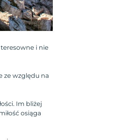
nteresowne i nie
je ze względu na
ści. Im bliżej
miłość osiąga