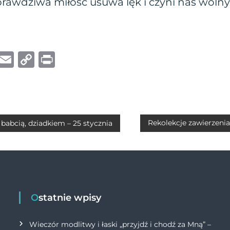
prawdziwa miłość usuwa lęk i czyni nas wolny
W
E
C
P
h
m
o
ri
at
ai
p
n
s
l
y
t
A
Li
Rekolekcje zawierzenia
 babcią, dziadkiem – 25 stycznia
p
n
p
k
Ostatnie wpisy
Wieczór modlitwy i łaski „przyjdź i chodź za Mną” –