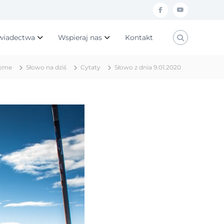
f
y
a
o
wiadectwa
Wspieraj nas
Kontakt
c
u
e
t
ome
Słowo na dziś
Cytaty
Słowo z dnia 9.01.2020
b
u
o
b
o
e
k