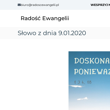
S
biuro@radoscewangelii.pl
WESPRZYJ N
k
i
Radość Ewangelii
p
t
o
Słowo z dnia 9.01.2020
c
o
n
t
e
n
t