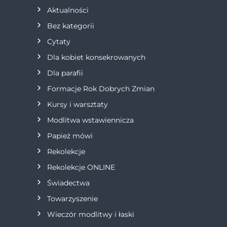
a
Aktualności
Bez kategorii
c
Cytaty
j
Dla kobiet konsekrowanych
Dla parafii
a
Formacje Rok Dobrych Zmian
w
Kursy i warsztaty
Modlitwa wstawiennicza
p
Papież mówi
i
Rekolekcje
s
Rekolekcje ONLINE
Świadectwa
u
Towarzyszenie
Wieczór modlitwy i łaski