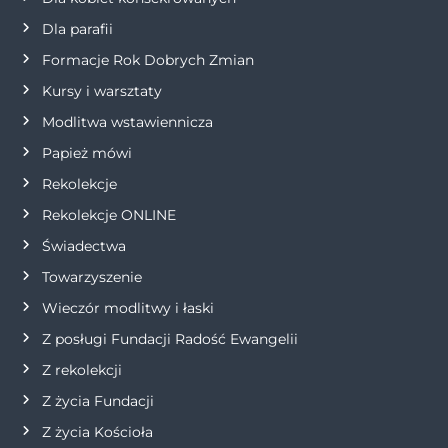
a
Dla parafii
w
Formacje Rok Dobrych Zmian
p
Kursy i warsztaty
Modlitwa wstawiennicza
i
Papież mówi
s
Rekolekcje
Rekolekcje ONLINE
u
Świadectwa
Towarzyszenie
Wieczór modlitwy i łaski
Z posługi Fundacji Radość Ewangelii
Z rekolekcji
Z życia Fundacji
Z życia Kościoła