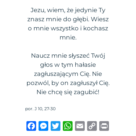
Jezu, wiem, że jedynie Ty
znasz mnie do głębi. Wiesz
o mnie wszystko i kochasz
mnie.
Naucz mnie słyszeć Twój
głos w tym hałasie
zagłuszającym Cię. Nie
pozwól, by on zagłuszył Cię.
Nie chcę się zagubić!
por. J 10, 27-30
F
M
T
W
E
C
P
a
e
w
h
m
o
ri