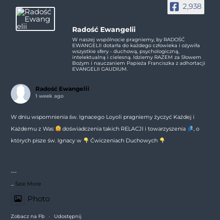
2,938
Radość Ewangelii
W naszej wspólnocie pragniemy, by RADOŚĆ
EWANGELII dotarła do każdego człowieka i ożywiła
wszystkie sfery - duchową, psychologiczną,
intelektualną i cielesną. Idziemy RAZEM za Słowem
Bożym i nauczaniem Papieża Franciszka z adhortacji
EVANGELII GAUDIUM.
Radość Ewangelii
1 week ago
W dniu wspomnienia św. Ignacego Loyoli pragniemy życzyć Każdej i
Każdemu z Was
doświadczenia takich RELACJI i towarzyszenia
, o
których pisze św. Ignacy w
Ćwiczeniach Duchowych
---
...
See More
Photo
Zobacz na Fb
·
Udostępnij