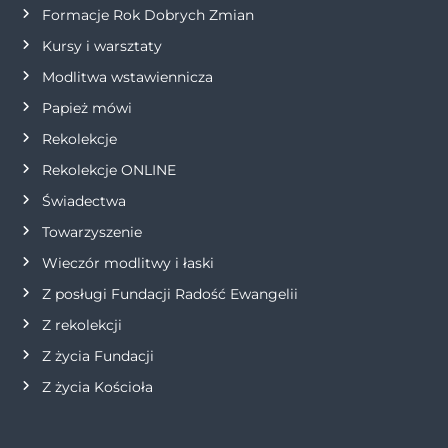
Formacje Rok Dobrych Zmian
p
Kursy i warsztaty
i
Modlitwa wstawiennicza
Papież mówi
s
Rekolekcje
u
Rekolekcje ONLINE
Świadectwa
Towarzyszenie
Wieczór modlitwy i łaski
Z posługi Fundacji Radość Ewangelii
Z rekolekcji
Z życia Fundacji
Z życia Kościoła