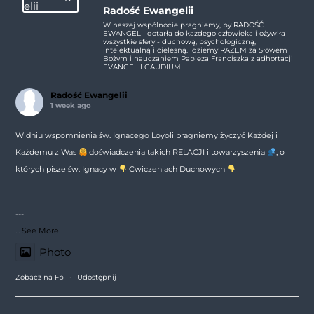
Radość Ewangelii
W naszej wspólnocie pragniemy, by RADOŚĆ
EWANGELII dotarła do każdego człowieka i ożywiła
wszystkie sfery - duchową, psychologiczną,
intelektualną i cielesną. Idziemy RAZEM za Słowem
Bożym i nauczaniem Papieża Franciszka z adhortacji
EVANGELII GAUDIUM.
Radość Ewangelii
1 week ago
W dniu wspomnienia św. Ignacego Loyoli pragniemy życzyć Każdej i
Każdemu z Was
doświadczenia takich RELACJI i towarzyszenia
, o
których pisze św. Ignacy w
Ćwiczeniach Duchowych
---
...
See More
Photo
Zobacz na Fb
·
Udostępnij