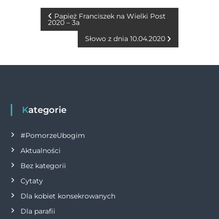
e
e
te
s
l
y
t
b
n
r
A
Li
N
Papież Franciszek na Wielki Post
2020 – 3a
o
g
p
n
a
Słowo z dnia 10.04.2020
o
er
p
k
w
k
i
g
Kategorie
a
#PomorzeUbogim
c
Aktualności
Bez kategorii
j
Cytaty
a
Dla kobiet konsekrowanych
Dla parafii
w