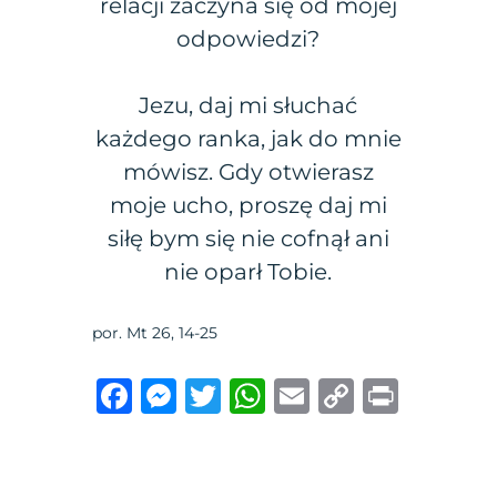
relacji zaczyna się od mojej
odpowiedzi?
Jezu, daj mi słuchać
każdego ranka, jak do mnie
mówisz. Gdy otwierasz
moje ucho, proszę daj mi
siłę bym się nie cofnął ani
nie oparł Tobie.
por. Mt 26, 14-25
F
M
T
W
E
C
P
a
e
w
h
m
o
ri
c
ss
it
at
ai
p
n