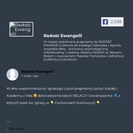
2,938
Radość Ewangelii
W naszej wspólnocie pragniemy, by RADOŚĆ
EWANGELII dotarła do każdego człowieka i ożywiła
wszystkie sfery - duchową, psychologiczną,
intelektualną i cielesną. Idziemy RAZEM za Słowem
Bożym i nauczaniem Papieża Franciszka z adhortacji
EVANGELII GAUDIUM.
Radość Ewangelii
1 week ago
W dniu wspomnienia św. Ignacego Loyoli pragniemy życzyć Każdej i
Każdemu z Was
doświadczenia takich RELACJI i towarzyszenia
, o
których pisze św. Ignacy w
Ćwiczeniach Duchowych
---
...
See More