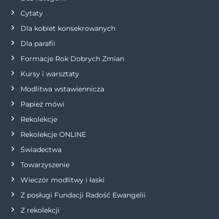
j
Cytaty
Dla kobiet konsekrowanych
a
Dla parafii
w
Formacje Rok Dobrych Zmian
p
Kursy i warsztaty
Modlitwa wstawiennicza
i
Papież mówi
s
Rekolekcje
Rekolekcje ONLINE
u
Świadectwa
Towarzyszenie
Wieczór modlitwy i łaski
Z posługi Fundacji Radość Ewangelii
Z rekolekcji