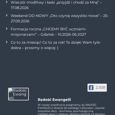
Wieczór modlitwy i łaski „przyjdź i chodź za Mną” –
17.08.2026
Weekend OD-NOWY „Oto czynię wszystko nowe” – 25-
27.09.2026
Formacja roczna „CHCEMY BYĆ uczniami-
misjonarzami” – Gdańsk – 10.2026-06.2027
Co to za miesiąc! Co to za rok! To dzięki Wam tyle
dobra – prosimy o więcej :)
2,938
Radość Ewangelii
W naszej wspólnocie pragniemy, by RADOŚĆ
EWANGELII dotarła do każdego człowieka i ożywiła
wszystkie sfery - duchową, psychologiczną,
intelektualną i cielesną. Idziemy RAZEM za Słowem