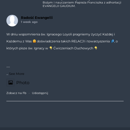
Bożym i nauczaniem Papieża Franciszka z adhortacji
EVANGELII GAUDIUM.
Radość Ewangelii
1 week ago
W dniu wspomnienia św. Ignacego Loyoli pragniemy życzyć Każdej i
Każdemu z Was
doświadczenia takich RELACJI i towarzyszenia
, o
których pisze św. Ignacy w
Ćwiczeniach Duchowych
---
...
See More
Photo
Zobacz na Fb
·
Udostępnij