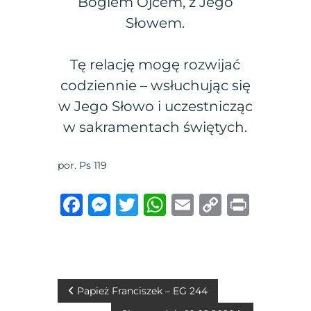
Bogiem Ojcem, z Jego
Słowem.
Tę relację mogę rozwijać
codziennie – wsłuchując się
w Jego Słowo i uczestnicząc
w sakramentach świętych.
por. Ps 119
F
M
T
W
E
C
P
a
e
w
h
m
o
ri
c
ss
it
at
ai
p
n
e
e
te
s
l
y
t
b
n
r
A
Li
N
Papież Franciszek – EG 244