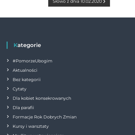
o
g
p
n
Słowo z dnia 10.02.2020
a
o
er
p
k
w
k
i
g
Kategorie
a
#PomorzeUbogim
Aktualności
c
Bez kategorii
j
Cytaty
Dla kobiet konsekrowanych
a
Dla parafii
w
Formacje Rok Dobrych Zmian
p
Kursy i warsztaty