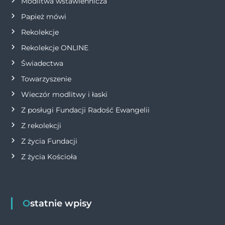
Modlitwa wstawiennicza
i
Papież mówi
s
Rekolekcje
Rekolekcje ONLINE
u
Świadectwa
Towarzyszenie
Wieczór modlitwy i łaski
Z posługi Fundacji Radość Ewangelii
Z rekolekcji
Z życia Fundacji
Z życia Kościoła
Ostatnie wpisy