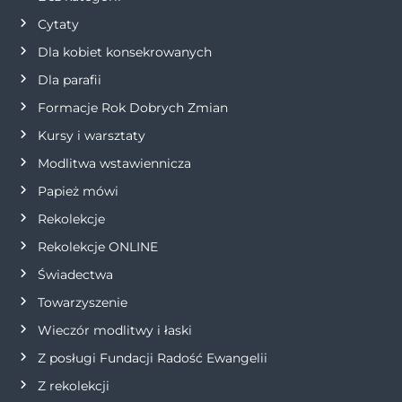
j
Cytaty
Dla kobiet konsekrowanych
a
Dla parafii
w
Formacje Rok Dobrych Zmian
p
Kursy i warsztaty
Modlitwa wstawiennicza
i
Papież mówi
s
Rekolekcje
Rekolekcje ONLINE
u
Świadectwa
Towarzyszenie
Wieczór modlitwy i łaski
Z posługi Fundacji Radość Ewangelii
Z rekolekcji