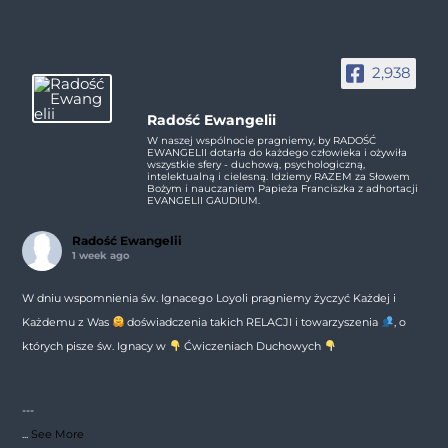
2,938
Radość Ewangelii
W naszej wspólnocie pragniemy, by RADOŚĆ
EWANGELII dotarła do każdego człowieka i ożywiła
wszystkie sfery - duchową, psychologiczną,
intelektualną i cielesną. Idziemy RAZEM za Słowem
Bożym i nauczaniem Papieża Franciszka z adhortacji
EVANGELII GAUDIUM.
Radość Ewangelii
1 week ago
W dniu wspomnienia św. Ignacego Loyoli pragniemy życzyć Każdej i
Każdemu z Was
doświadczenia takich RELACJI i towarzyszenia
, o
których pisze św. Ignacy w
Ćwiczeniach Duchowych
---
...
See More