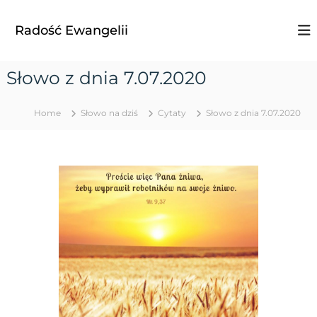
S
k
Radość Ewangelii
i
p
t
Słowo z dnia 7.07.2020
o
c
o
Home
Słowo na dziś
Cytaty
Słowo z dnia 7.07.2020
n
t
e
n
t